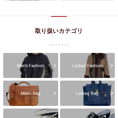
取り扱いカテゴリ
Men’s Fashion
Ladies’ Fashion
Men’s Bag
Ladies’ Bag