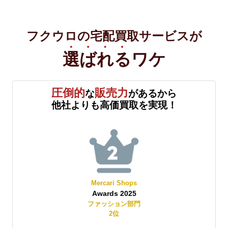
フクウロの宅配買取サービスが
選ばれる
ワケ
圧倒的
販売力
な
があるから
他社よりも高価買取を実現！
Mercari Shops
Awards 2025
賞
ファッション部門
2
位