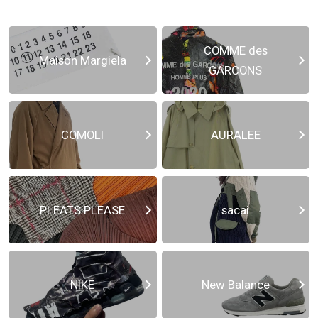
COMME des
Maison Margiela
GARCONS
COMOLI
AURALEE
PLEATS PLEASE
sacai
NIKE
New Balance