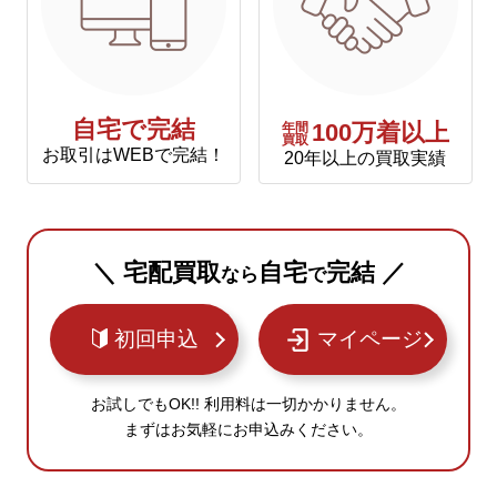
自宅で完結
年間
100万着以上
買取
お取引はWEBで完結！
20年以上の買取実績
＼ 宅配買取
自宅
完結 ／
なら
で
初回申込
マイページ
お試しでもOK!! 利用料は一切かかりません。
まずはお気軽にお申込みください。