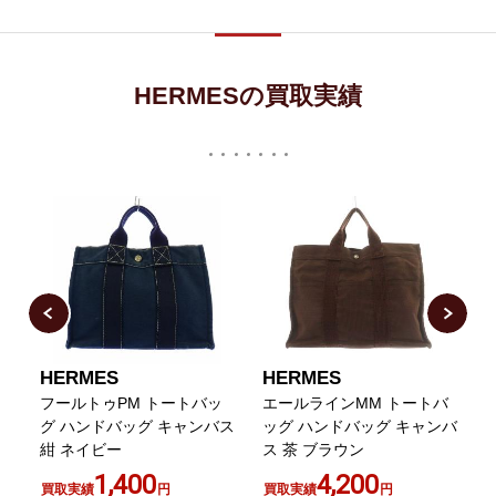
HERMESの買取実績
HERMES
HERMES
ア
フールトゥPM トートバッ
エールラインMM トートバ
J
グ ハンドバッグ キャンバス
ッグ ハンドバッグ キャンバ
紺 ネイビー
ス 茶 ブラウン
1,400
4,200
買取実績
円
買取実績
円