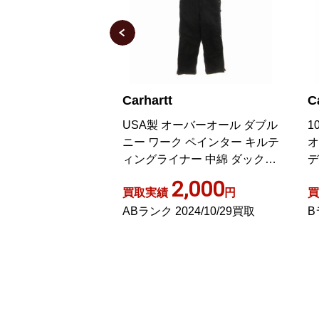
Carhartt
C
ーバーオール ダブル
100周年記念モデル オーバー
4
 ペインター キルテ
オール デニム W78 H96 イン
グ
ー 中綿 ダック生
ディゴ
3
L 黒 ブラック
,000
2,000
円
買取実績
円
買
24/10/29買取
Bランク 2022/10/03買取
B