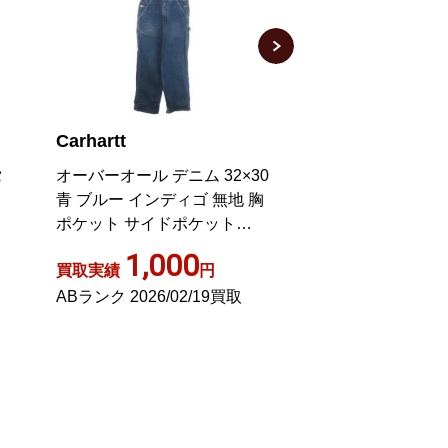
Carhartt
Carhartt
0
BIB OVERALL ビブ オーバー
DUCK BIB OVE
胸
オール コットンダック つなぎ
ビブ オーバーオー
オールインワン サロペット
ンワン
W34 L32 インディゴ
2,300
5,00
買取実績
円
買取実績
Aランク 2024/07/18買取
Sランク 2021/09