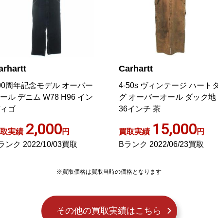
arhartt
Carhartt
-50s ヴィンテージ ハートタ
オーバーオール デニム 32×3
 オーバーオール ダック地
青 ブルー インディゴ 無地 
6インチ 茶
ポケット サイドポケット
/AO22
15,000
1,000
取実績
円
買取実績
円
ランク 2022/06/23買取
ABランク 2026/02/19買取
※買取価格は買取当時の価格となります
その他の買取実績はこちら