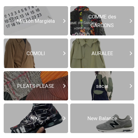
COMME des
Maison Margiela
GARCONS
COMOLI
AURALEE
PLEATS PLEASE
sacai
NIKE
New Balance