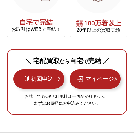
自宅で完結
年間
100万着以上
買取
お取引はWEBで完結！
20年以上の買取実績
＼ 宅配買取
自宅
完結 ／
なら
で
初回申込
マイページ
お試しでもOK!! 利用料は一切かかりません。
まずはお気軽にお申込みください。