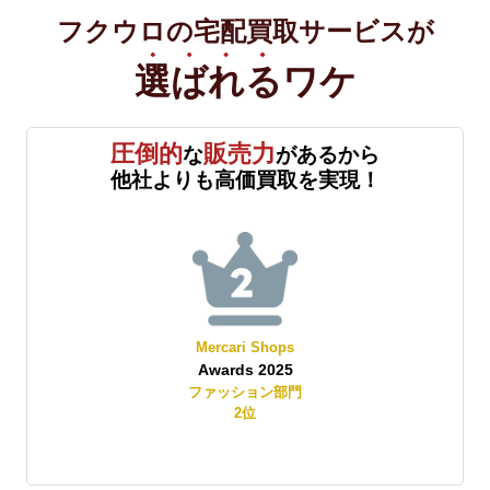
フクウロの宅配買取サービスが
選ばれる
ワケ
圧倒的
販売力
な
があるから
他社よりも高価買取を実現！
Mercari Shops
Awards 2025
賞
ファッション部門
2
位