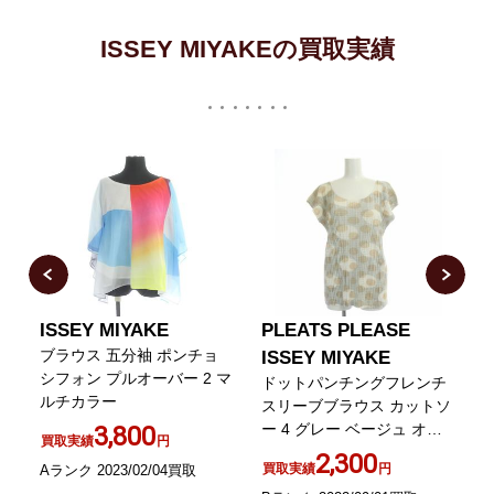
ISSEY MIYAKEの買取実績
ISSEY MIYAKE
PLEATS PLEASE
m
ブラウス 五分袖 ポンチョ
ISSEY MIYAKE
シフォン プルオーバー 2 マ
変
ドットパンチングフレンチ
ルチカラー
ト
スリーブブラウス カットソ
ラ
ー 4 グレー ベージュ オフ
3,800
買取実績
円
ホワイト
2,300
買取実績
円
Aランク 2023/02/04買取
A