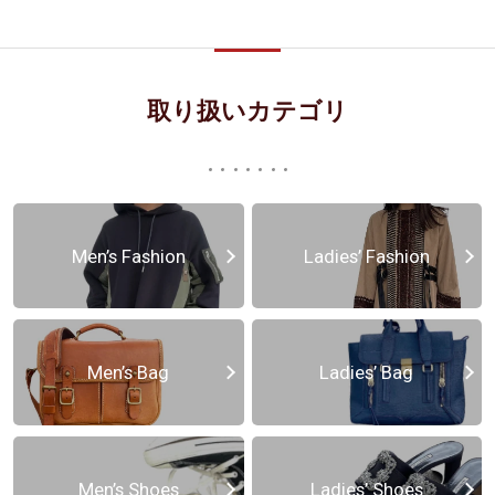
取り扱いカテゴリ
Men’s Fashion
Ladies’ Fashion
Men’s Bag
Ladies’ Bag
Men’s Shoes
Ladies’ Shoes