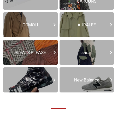
GARCONS
COMOLI
AURALEE
PLEATS PLEASE
sacai
NIKE
New Balance