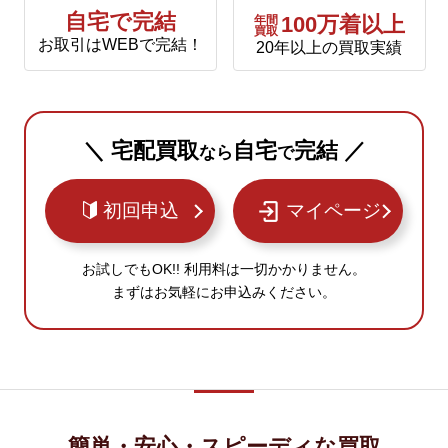
自宅で完結
年間
100万着以上
買取
お取引はWEBで完結！
20年以上の買取実績
＼ 宅配買取
自宅
完結 ／
なら
で
初回申込
マイページ
お試しでもOK!! 利用料は一切かかりません。
まずはお気軽にお申込みください。
簡単・安心・スピーディな買取