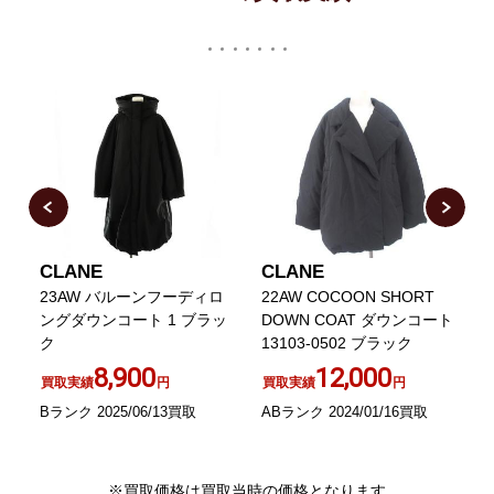
CLANE
CLANE
グ
23AW バルーンフーディロ
22AW COCOON SHORT
ングダウンコート 1 ブラッ
DOWN COAT ダウンコート
ホ
ク
13103-0502 ブラック
8,900
12,000
買取実績
円
買取実績
円
A
Bランク 2025/06/13買取
ABランク 2024/01/16買取
※買取価格は買取当時の価格となります