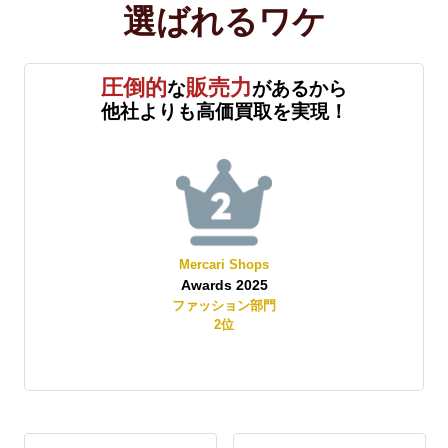
選ばれる
ワケ
圧倒的
販売力
な
があるから
他社よりも高価買取を実現！
Mercari Shops
Awards 2025
賞
ファッション部門
2
位