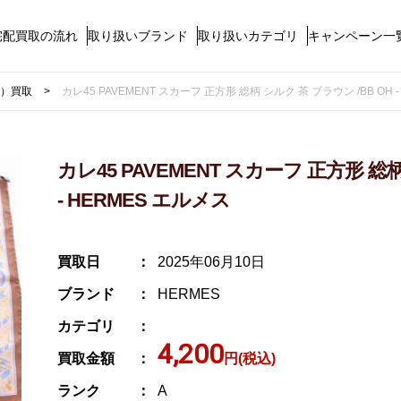
宅配買取の流れ
取り扱いブランド
取り扱いカテゴリ
キャンペーン一
ス）買取
カレ45 PAVEMENT スカーフ 正方形 総柄 シルク 茶 ブラウン /BB OH 
カレ45 PAVEMENT スカーフ 正方形 総柄
- HERMES エルメス
買取日
2025年06月10日
ブランド
HERMES
カテゴリ
4,200
買取金額
円(税込)
ランク
A