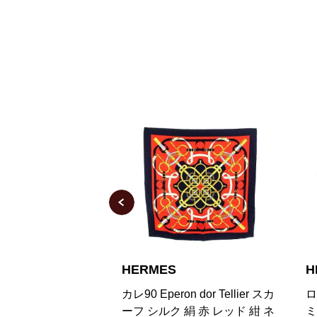
HERMES
H
n dor Tellier スカ
ロザンジュ GM スカーフ カシ
カ
絹 赤 レッド 紺 ネ
ミヤ シルク混 オレンジ
L