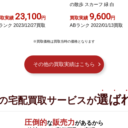
散歩 スカーフ 緑 白
9,600
8,300
取実績
円
買取実績
円
Bランク 2022/01/13買取
ABランク 2024/02/14買取
※買取価格は買取当時の価格となります
その他の買取実績はこちら
選ば
の宅配買取サービスが
圧倒的
販売力
な
があるから