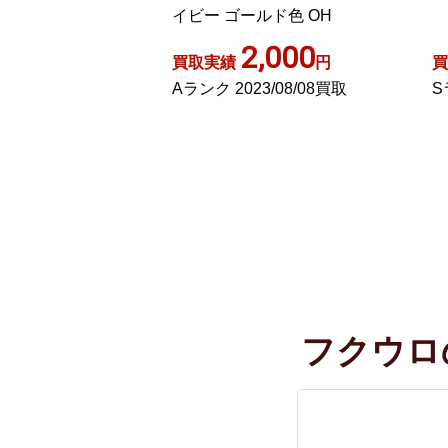
ルド色 OH
の
,000
23,100
円
買取実績
円
買
3/08/08買取
Sランク 2023/12/27買取
A
フクウロ