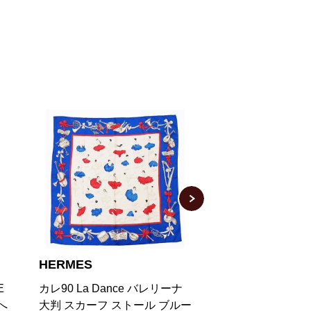
HERMES
HERMES
ナ
ソルド カレ90 BRIDES DE
カレ90 DIES ET
ルー
GARA SHADOW スカーフ グ
コープ 占星術 星座