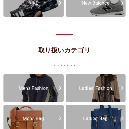
NIKE
New Balance
取り扱いカテゴリ
Men’s Fashion
Ladies’ Fashion
Men’s Bag
Ladies’ Bag