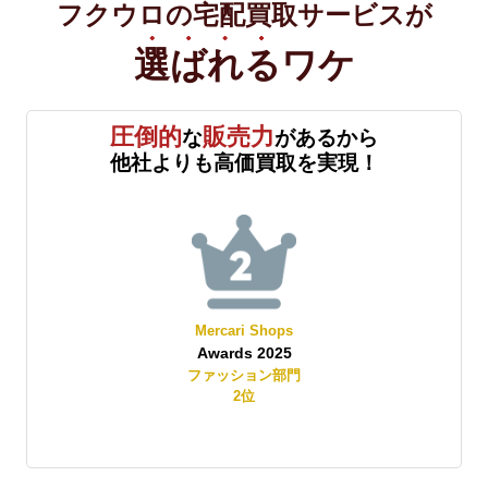
フクウロの宅配買取サービスが
選ばれる
ワケ
圧倒的
販売力
な
があるから
他社よりも高価買取を実現！
Mercari Shops
Awards 2025
賞
ファッション部門
2
位