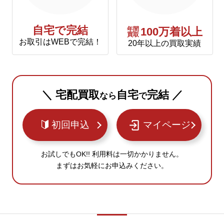
自宅で完結
年間
100万着以上
買取
お取引はWEBで完結！
20年以上の買取実績
＼ 宅配買取
自宅
完結 ／
なら
で
初回申込
マイページ
お試しでもOK!! 利用料は一切かかりません。
まずはお気軽にお申込みください。