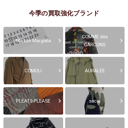
今季の買取強化ブランド
COMME des
Maison Margiela
GARCONS
COMOLI
AURALEE
PLEATS PLEASE
sacai