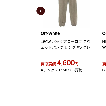
Off-White
O
BEL パンツ テーパー
19AW バックアローロゴ スウ
N
ンキ加工 34 ホワ
ェットパンツ ロング XS グレ
W
カラー
ー
2,700
4,600
円
買取実績
円
買
23/08/30買取
Aランク 2022/07/05買取
B