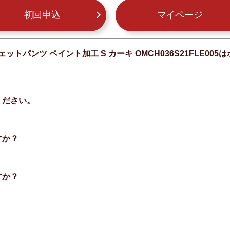
初回申込
マイページ
ットパンツ ペイント加工 S カーキ OMCH036S21FLE0
ください。
すか？
すか？