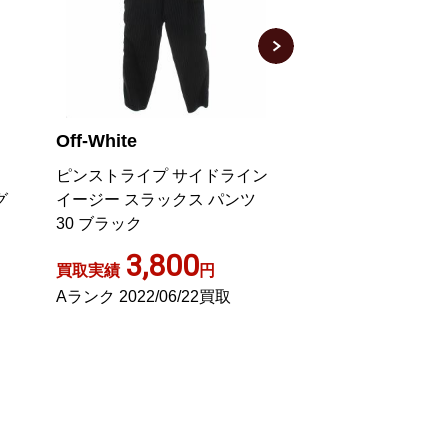
Off-White
Off-White
ピンストライプ サイドライン
セットアップ クロ
グ
イージー スラックス パンツ
ージュ系
30 ブラック
3,800
5,00
買取実績
円
買取実績
Aランク 2022/06/22買取
Bランク 2025/07