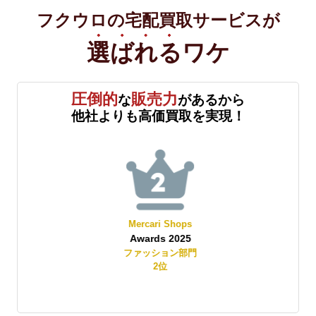
フクウロの宅配買取サービスが
選ばれる
ワケ
圧倒的
販売力
な
があるから
他社よりも高価買取を実現！
Mercari Shops
Awards 2025
賞
ファッション部門
2
位