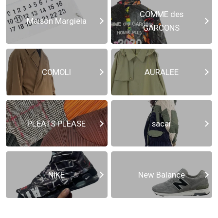
COMME des
Maison Margiela
GARCONS
COMOLI
AURALEE
PLEATS PLEASE
sacai
NIKE
New Balance