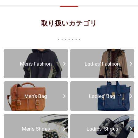
取り扱いカテゴリ
Men’s Fashion
Ladies’ Fashion
Men’s Bag
Ladies’ Bag
Men’s Shoes
Ladies’ Shoes