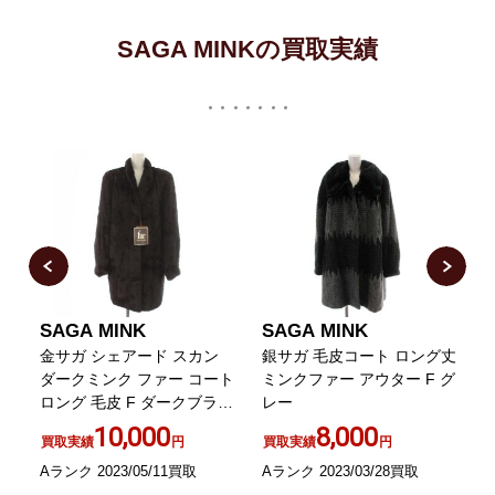
SAGA MINKの買取実績
SAGA MINK
SAGA MINK
コ
金サガ シェアード スカン
銀サガ 毛皮コート ロング丈
ダークミンク ファー コート
ミンクファー アウター F グ
ロング 毛皮 F ダークブラウ
レー
ン
G
10,000
8,000
買取実績
円
買取実績
円
Aランク 2023/05/11買取
Aランク 2023/03/28買取
C