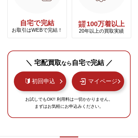
自宅で完結
年間
100万着以上
買取
お取引はWEBで完結！
20年以上の買取実績
＼ 宅配買取
自宅
完結 ／
なら
で
初回申込
マイページ
お試しでもOK!! 利用料は一切かかりません。
まずはお気軽にお申込みください。