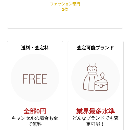
賞
ファッション部門
2
位
送料・査定料
査定可能ブランド
全部0円
業界最多水準
キャンセルの場合も全
どんなブランドでも査
て無料
定可能！