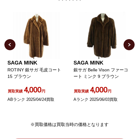
SAGA MINK
SAGA MINK
銀サガ Belle Vison ファーコ
銀サガ 毛皮コート ミドル 長
ート ミンク 9 ブラウン
袖 ダークミンクファー 総裏
地 黒 ブラック GY18
4,000
1,000
買取実績
円
買取実績
円
Aランク 2025/06/03買取
ABランク 2024/12/17買取
※買取価格は買取当時の価格となります