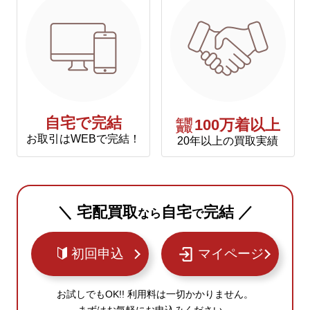
自宅で完結
年間
100万着以上
買取
お取引はWEBで完結！
20年以上の買取実績
＼ 宅配買取
自宅
完結 ／
なら
で
初回申込
マイページ
お試しでもOK!! 利用料は一切かかりません。