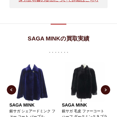
SAGA MINKの買取実績
SAGA MINK
SAGA MINK
ト
銀サガ シェアードミンク フ
銀サガ 毛皮 ファーコート
ァー コート パープル
ハーフ ダークミンク 9 ブラ