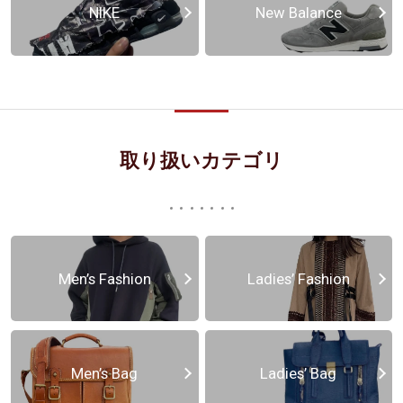
NIKE
New Balance
取り扱いカテゴリ
Men’s Fashion
Ladies’ Fashion
Men’s Bag
Ladies’ Bag