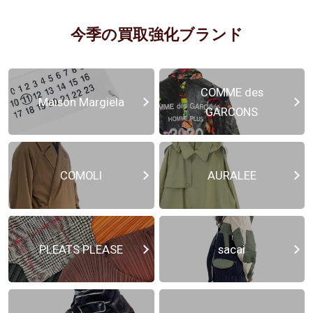
今季の買取強化ブランド
COMME des
Maison Margiela
GARCONS
COMOLI
AURALEE
PLEATS PLEASE
sacai