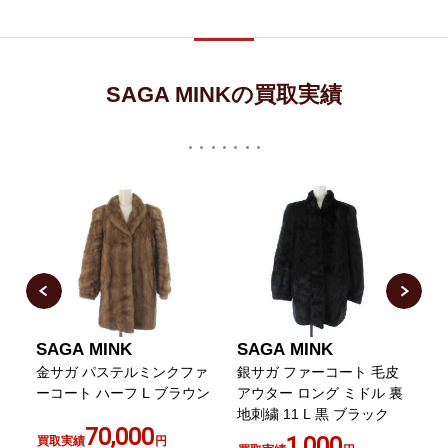
SAGA MINKの買取実績
SAGA MINK
SAGA MINK
ト
金サガ パステルミンクファ
銀サガ ファーコート 毛皮
ーコート ハーフ L ブラウン
アウター ロング ミドル 裏
地刺繍 11 L 黒 ブラック
70,000
茶
1,000
買取実績
円