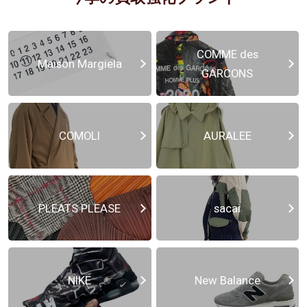
COMME des
Maison Margiela
GARCONS
COMOLI
AURALEE
PLEATS PLEASE
sacai
NIKE
New Balance