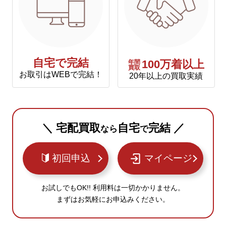
自宅で完結
年間
100万着以上
買取
お取引はWEBで完結！
20年以上の買取実績
＼ 宅配買取
自宅
完結 ／
なら
で
初回申込
マイページ
お試しでもOK!! 利用料は一切かかりません。
まずはお気軽にお申込みください。