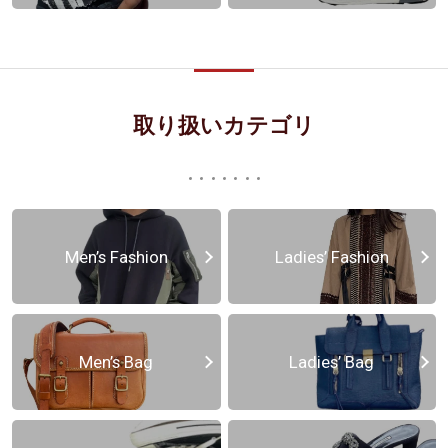
取り扱いカテゴリ
Men’s Fashion
Ladies’ Fashion
Men’s Bag
Ladies’ Bag