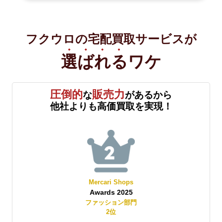
フクウロの宅配買取サービスが
選ばれる
ワケ
圧倒的
販売力
な
があるから
他社よりも高価買取を実現！
Mercari Shops
Awards 2025
賞
ファッション部門
2
位