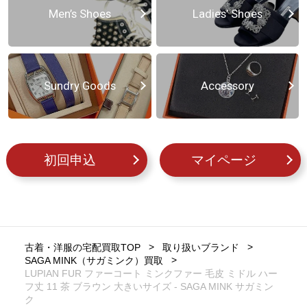
Men’s Shoes
Ladies’ Shoes
Sundry Goods
Accessory
初回申込
マイページ
古着・洋服の宅配買取TOP
取り扱いブランド
SAGA MINK（サガミンク）買取
LUPIAN FUR ファーコート ミンクファー 毛皮 ミドル ハー
フ丈 11 茶 ブラウン 大きいサイズ - SAGA MINK サガミン
ク