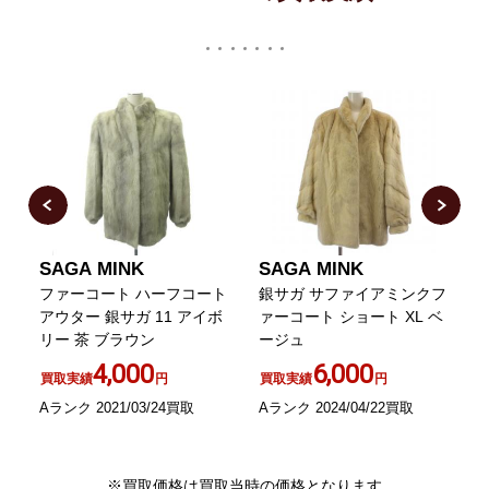
SAGA MINK
SAGA MINK
グ
ファーコート ハーフコート
銀サガ サファイアミンクフ
ミ
アウター 銀サガ 11 アイボ
ァーコート ショート XL ベ
総
リー 茶 ブラウン
ージュ
ン
G
4,000
6,000
買取実績
円
買取実績
円
Aランク 2021/03/24買取
Aランク 2024/04/22買取
B
※買取価格は買取当時の価格となります