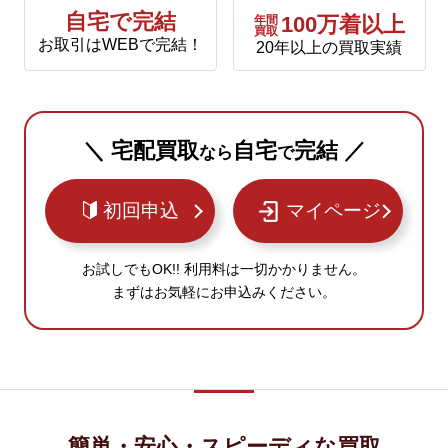
自宅で完結
年間
100万着以上
買取
お取引はWEBで完結！
20年以上の買取実績
＼ 宅配買取
自宅
完結 ／
なら
で
初回申込
マイページ
お試しでもOK!! 利用料は一切かかりません。
まずはお気軽にお申込みください。
簡単・安心・スピーディな買取