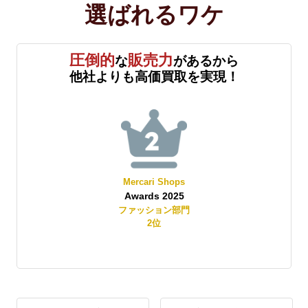
選ばれる
ワケ
圧倒的
販売力
な
があるから
他社よりも高価買取を実現！
Mercari Shops
Awards 2025
賞
ファッション部門
2
位