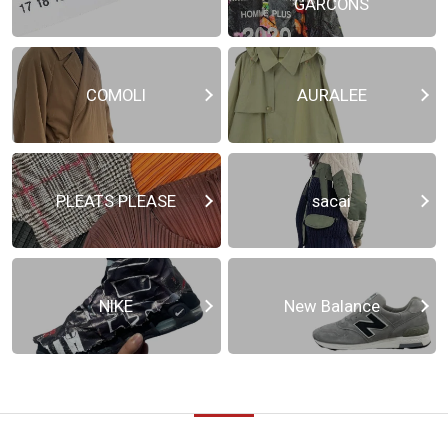
GARCONS
COMOLI
AURALEE
PLEATS PLEASE
sacai
NIKE
New Balance