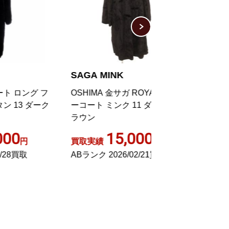
SAGA MINK
SAGA MINK
フ
OSHIMA 金サガ ROYAL ファ
Superb Quality R
ーク
ーコート ミンク 11 ダークブ
毛皮コート ハーフ
ラウン
ク 裏地刺繍 アウタ
ラック
15,000
1,40
買取実績
円
買取実績
ABランク 2026/02/21買取
Aランク 2022/06