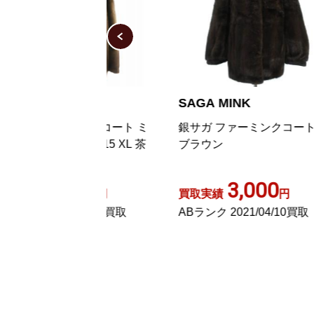
NK
SAGA MINK
S
AGA 毛皮コート ミ
銀サガ ファーミンクコート 13
銀
ファー 15 XL 茶
ブラウン
ト
18
1
,000
3,000
円
買取実績
円
買
24/06/12買取
ABランク 2021/04/10買取
A