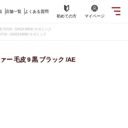
覧
店舗一覧
よくある質問
初めての方
マイページ
Y18 - SAGA MINK サガミンク
8 - SAGA MINK サガミンク
 毛皮 9 黒 ブラック /AE