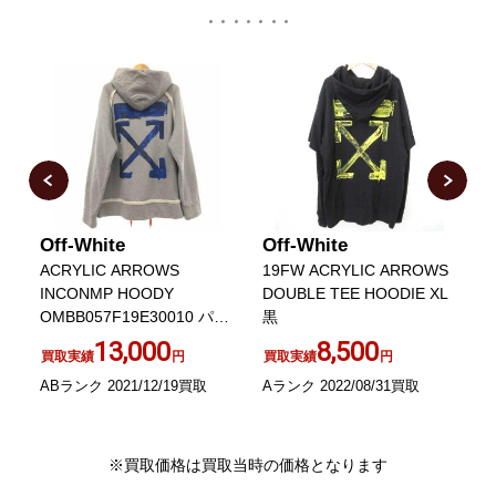
Off-White
Off-White
O
ー
ACRYLIC ARROWS
19FW ACRYLIC ARROWS
D
INCONMP HOODY
DOUBLE TEE HOODIE XL
OMBB057F19E30010 パー
黒
カー
13,000
8,500
買取実績
円
買取実績
円
ABランク 2021/12/19買取
Aランク 2022/08/31買取
A
※買取価格は買取当時の価格となります