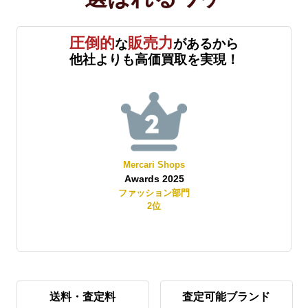
圧倒的
販売力
な
があるから
他社よりも高価買取を実現！
Mercari Shops
Awards 2025
賞
ファッション部門
2
位
送料・査定料
査定可能ブランド