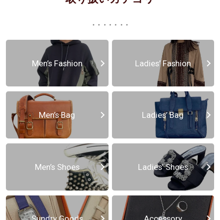
Men’s Fashion
Ladies’ Fashion
Men’s Bag
Ladies’ Bag
Men’s Shoes
Ladies’ Shoes
Sundry Goods
Accessory