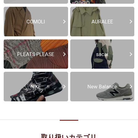
COMOLI
AURALEE
PLEATS PLEASE
sacai
NIKE
New Balance
取り扱いカテゴリ