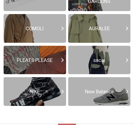
GARCONS
COMOLI
AURALEE
PLEATS PLEASE
sacai
NIKE
New Balance