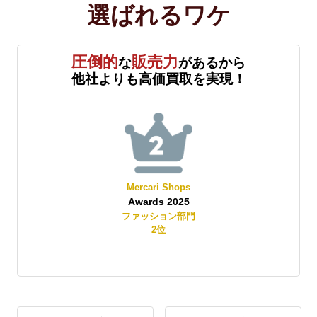
選ばれる
ワケ
圧倒的
販売力
な
があるから
他社よりも高価買取を実現！
Mercari Shops
Awards 2025
賞
ファッション部門
2
位