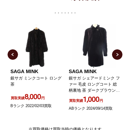
SAGA MINK
SAGA MINK
ー
銀サガ ミンクコート ロング
銀サガ シェアードミンク フ
地
茶
ァー 毛皮 ロングコート 総
柄裏地 茶 ダークブラウン
8,000
アウター
1,000
買取実績
円
買取実績
円
Bランク 2022/02/03買取
ABランク 2024/09/14買取
A
※買取価格は買取当時の価格となります