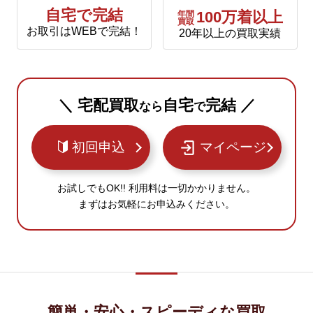
自宅で完結
年間
100万着以上
買取
お取引はWEBで完結！
20年以上の買取実績
＼ 宅配買取
自宅
完結 ／
なら
で
初回申込
マイページ
お試しでもOK!! 利用料は一切かかりません。
まずはお気軽にお申込みください。
簡単・安心・スピーディな買取