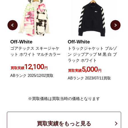
Off-White
Off-White
O
ゴアテックス スキージャケ
トラックジャケット ブルゾ
ット ホワイト マルチカラー
ン ジップアップ M 黒 白 ブ
ラック ホワイト
12,100
5,000
買取実績
円
買取実績
円
ABランク 2025/12/02買取
A
ABランク 2023/07/11買取
※買取価格は買取当時の価格となります
買取実績をもっと見る