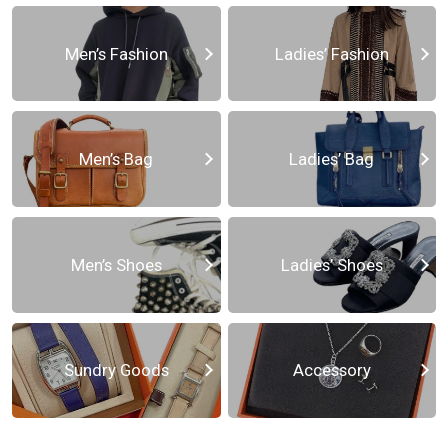
Men’s Fashion
Ladies’ Fashion
Men’s Bag
Ladies’ Bag
Men’s Shoes
Ladies’ Shoes
Sundry Goods
Accessory