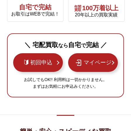
自宅で完結
年間
100万着以上
買取
お取引はWEBで完結！
20年以上の買取実績
＼ 宅配買取
自宅
完結 ／
なら
で
初回申込
マイページ
お試しでもOK!! 利用料は一切かかりません。
まずはお気軽にお申込みください。