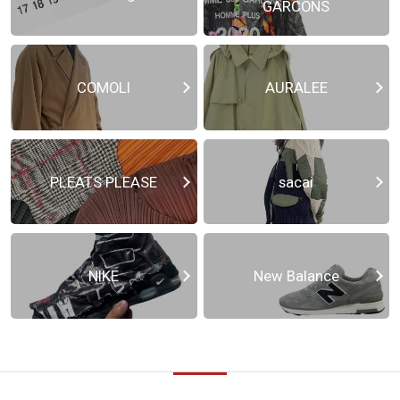
GARCONS
COMOLI
AURALEE
PLEATS PLEASE
sacai
NIKE
New Balance