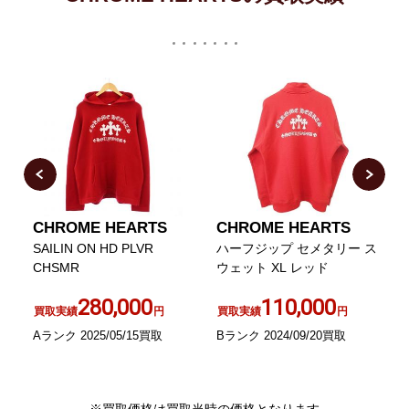
CHROME HEARTS
CHROME HEARTS
ッ
SAILIN ON HD PLVR
ハーフジップ セメタリー ス
2
CHSMR
ウェット XL レッド
C
280,000
110,000
買取実績
円
買取実績
円
Aランク 2025/05/15買取
Bランク 2024/09/20買取
A