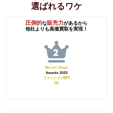
選ばれる
ワケ
圧倒的
販売力
な
があるから
他社よりも高価買取を実現！
Mercari Shops
Awards 2025
賞
ファッション部門
2
位