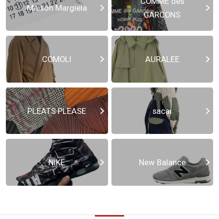
COMME des
Maison Margiela
GARCONS
COMOLI
AURALEE
PLEATS PLEASE
sacai
NIKE
New Balance