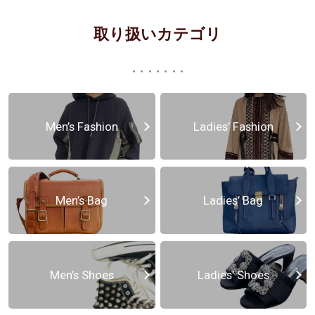
取り扱いカテゴリ
Men’s Fashion
Ladies’ Fashion
Men’s Bag
Ladies’ Bag
Men’s Shoes
Ladies’ Shoes