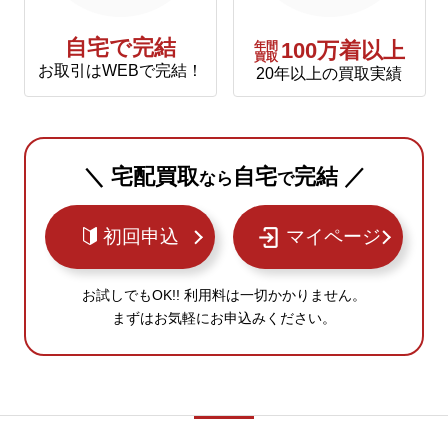
自宅で完結
年間
100万着以上
買取
お取引はWEBで完結！
20年以上の買取実績
＼ 宅配買取
自宅
完結 ／
なら
で
初回申込
マイページ
お試しでもOK!! 利用料は一切かかりません。
まずはお気軽にお申込みください。