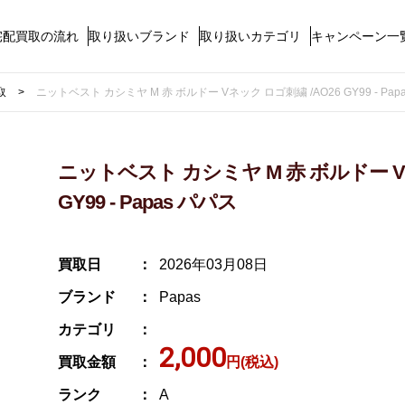
宅配買取の流れ
取り扱いブランド
取り扱いカテゴリ
キャンペーン一
取
ニットベスト カシミヤ M 赤 ボルドー Vネック ロゴ刺繍 /AO26 GY99 - Pap
ニットベスト カシミヤ M 赤 ボルドー V
GY99 - Papas パパス
買取日
2026年03月08日
ブランド
Papas
カテゴリ
2,000
買取金額
円(税込)
ランク
A