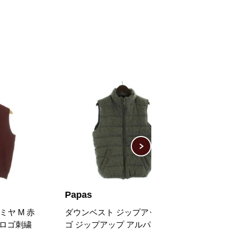
Papas
Papas
ダウンベスト ジップアップ ロ
ベスト ジレ コー
ゴ ジップアップ アルパカ混 S
ック L アイボリ