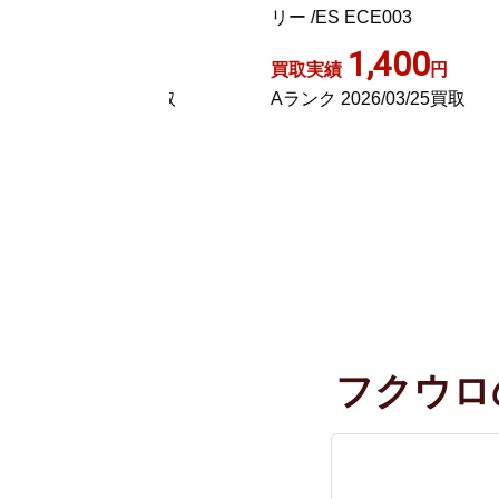
リー /ES ECE003
00
,000
1,400
円
買取実績
円
買
1/04/14買取
Aランク 2026/03/25買取
B
フクウロ