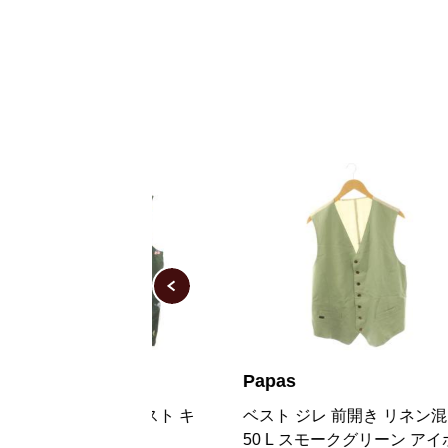
Papas
P
ルダウンベスト キ
ベスト ジレ 前開き リネン混
プ
 グリーン
50 L スモークグリーン アイボ
ロ