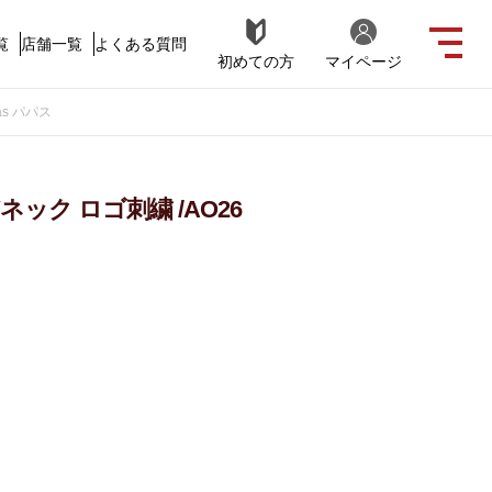
覧
店舗一覧
よくある質問
初めての方
マイページ
as パパス
ネック ロゴ刺繍 /AO26