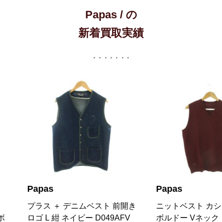
Papas / の
新着買取実績
apas
Papas
ラス ＋ デニムベスト 前開き
ニットベスト カシミヤ M 赤
ゴ L 紺 ネイビー D049AFV
ボルドー Vネック ロゴ刺繍