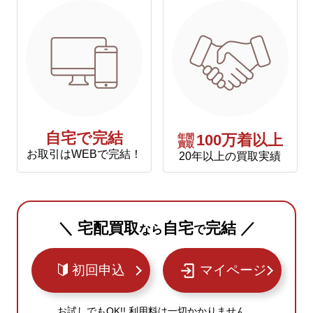
自宅で完結
年間
100万着以上
買取
お取引はWEBで完結！
20年以上の買取実績
＼ 宅配買取
自宅
完結 ／
なら
で
初回申込
マイページ
お試しでもOK!! 利用料は一切かかりません。