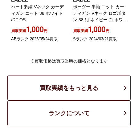
チ
ハート刺繍 Vネック カーデ
ボーダー 半袖 ニット カー
き
ィガン ニット 38 ホワイト
ディガン Vネック ロゴボタ
/DF OS
ン 38 紺 ネイビー 白 ホワイ
F
ト
1,000
1,000
買取実績
円
買取実績
円
ABランク 2025/05/24買取
Sランク 2024/03/21買取
B
※買取価格は買取当時の価格となります
買取実績をもっと見る
ランクについて