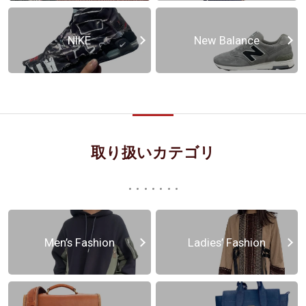
NIKE
New Balance
取り扱いカテゴリ
Men’s Fashion
Ladies’ Fashion