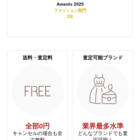
Awards 2025
賞
ファッション部門
2
位
送料・査定料
査定可能ブランド
全部0円
業界最多水準
キャンセルの場合も全
どんなブランドでも査
て無料
定可能！