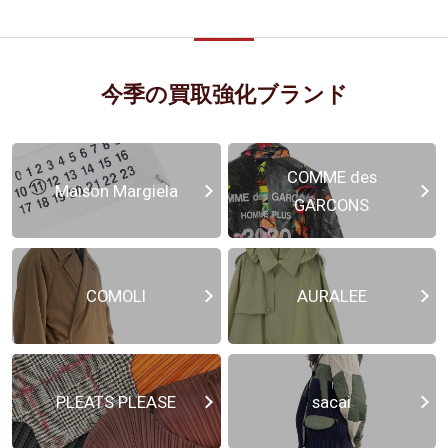
今季の買取強化ブランド
COMME des
Maison Margiela
GARCONS
COMOLI
AURALEE
PLEATS PLEASE
sacai