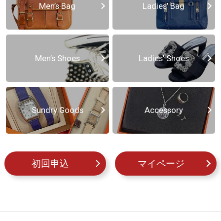
Men’s Bag
Ladies’ Bag
Men’s Shoes
Ladies’ Shoes
Sundry Goods
Accessory
初回申込
マイページ