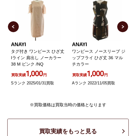
ANAYI
ANAYI
A
カ
タグ付き ワンピース ひざ丈
ワンピース ノースリーブ ジ
ワ
丈
Iライン 肩出し ノーカラー
ップフライ ひざ丈 36 マル
38 M ピンク /NQ
チカラー
1,000
1,000
買取実績
円
買取実績
円
A
Sランク 2025/01/31買取
Aランク 2022/11/05買取
※買取価格は買取当時の価格となります
買取実績をもっと見る