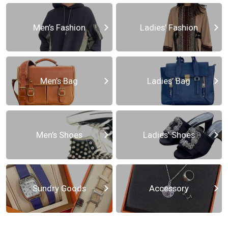
Men’s Fashion
Ladies’ Fashion
Men’s Bag
Ladies’ Bag
Men’s Shoes
Ladies’ Shoes
Sundry Goods
Accessory