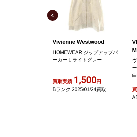
 Westwood
VIVIENNE WESTWOOD
V
MAN
M
AR ジップアップパ
ライトグレー
ヴィンテージ プルオーバーパ
1
ーカー フーディ ロゴ刺繍 M
ン
白 ホワイト /YJ ECA003
シ
,500
円
ー
1,000
5/01/24買取
買取実績
円
買
ABランク 2026/04/05買取
A