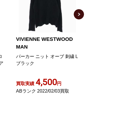
Vivienne Westwood
Vivienne West
ANGLOMANIA パーカー プル
22AW TIGER STR
オーバー プリント ロゴ 38 M
PARKA 刺繍 XS
 L
グレー
3,000
15,0
買取実績
円
買取実績
ABランク 2024/01/22買取
Aランク 2024/07