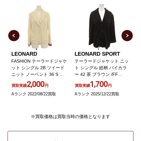
LEONARD
LEONARD SPORT
ノ
FASHION テーラードジャケ
テーラードジャケット ニッ
地
ット シングル 2B ツイード
ト シングル 総柄 バイカラ
リ
ニット ノーベント 36 S 白
ー 42 茶 ブラウン /FF
ル
ホワイト
GY62
2,000
1,700
買取実績
円
買取実績
円
Aランク 2022/08/22買取
Aランク 2025/12/22買取
B
※買取価格は買取当時の価格となります