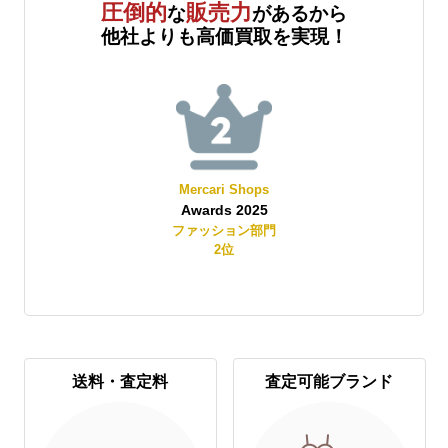
圧倒的
販売力
な
があるから
他社よりも高価買取を実現！
Mercari Shops
Awards 2025
賞
ファッション部門
2
位
送料・査定料
査定可能ブランド