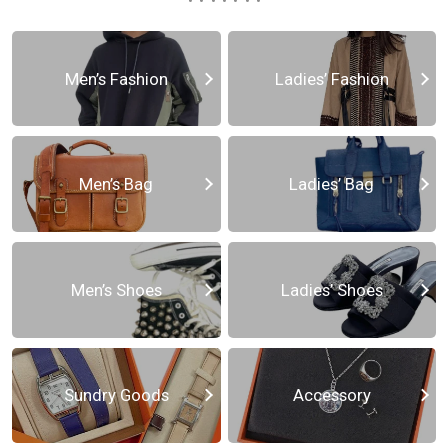
Men’s Fashion
Ladies’ Fashion
Men’s Bag
Ladies’ Bag
Men’s Shoes
Ladies’ Shoes
Sundry Goods
Accessory