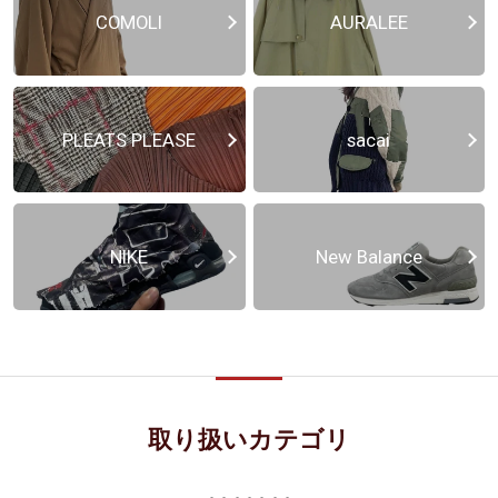
COMOLI
AURALEE
PLEATS PLEASE
sacai
NIKE
New Balance
取り扱いカテゴリ