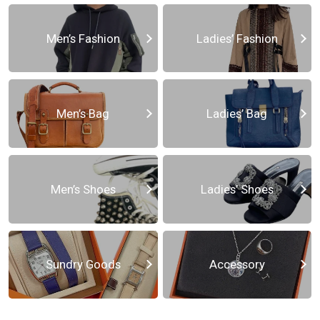
Men’s Fashion
Ladies’ Fashion
Men’s Bag
Ladies’ Bag
Men’s Shoes
Ladies’ Shoes
Sundry Goods
Accessory