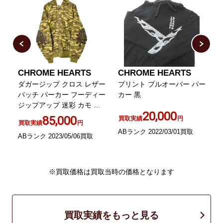
CHROME HEARTS
CHROME HEARTS
 プ
ダガージップ クロス レザー
プリント プルオーバー パー
パッチ パーカー フーディー
カー 黒
ジップアップ 迷彩 カモ M
20,000
カーキ
85,000
買取実績
円
買取実績
円
ABランク 2022/03/01買取
ABランク 2023/05/06買取
B
※買取価格は買取当時の価格となります
買取実績をもっと見る