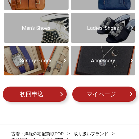
Men’s Shoes
Ladies’ Shoes
Sundry Goods
Accessory
初回申込
マイページ
古着・洋服の宅配買取TOP
取り扱いブランド