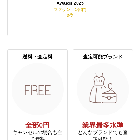
Awards 2025
賞
ファッション部門
2
位
送料・査定料
査定可能ブランド
全部0円
業界最多水準
キャンセルの場合も全
どんなブランドでも査
て無料
定可能！