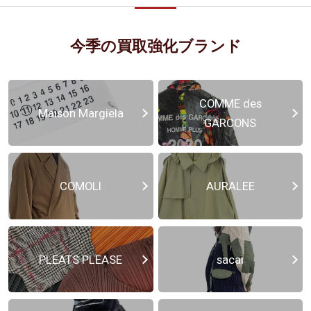
今季の買取強化ブランド
COMME des
Maison Margiela
GARCONS
COMOLI
AURALEE
PLEATS PLEASE
sacai