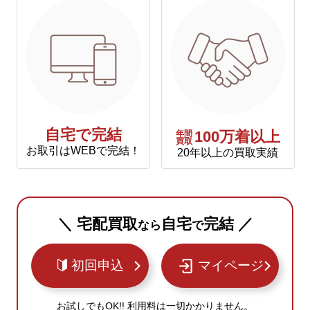
自宅で完結
年間
100万着以上
買取
お取引はWEBで完結！
20年以上の買取実績
＼ 宅配買取
自宅
完結 ／
なら
で
初回申込
マイページ
お試しでもOK!! 利用料は一切かかりません。