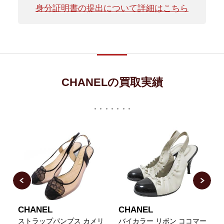
身分証明書の提出について詳細はこちら
CHANELの買取実績
CHANEL
CHANEL
ド
ストラップパンプス カメリ
バイカラー リボン ココマー