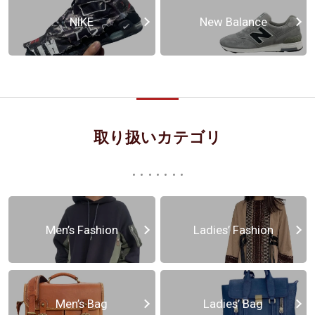
NIKE
New Balance
取り扱いカテゴリ
Men’s Fashion
Ladies’ Fashion
Men’s Bag
Ladies’ Bag