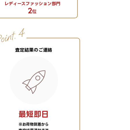
レディースファッション部門
メンズファ
2
1
位
査定結果のご連絡
最短即日
※お荷物到着から