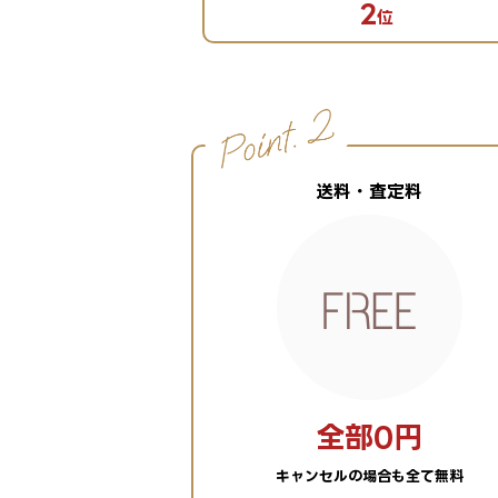
2
ッション部門
位
1
位
送料・査定料
全部0円
キャンセルの場合も全て無料