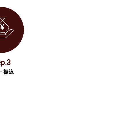
ep.3
・振込