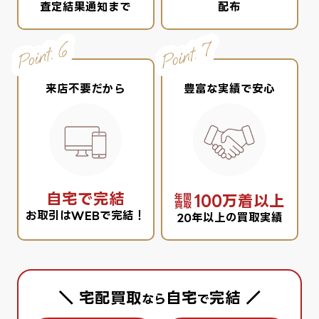
査定結果通知まで
配布
来店不要だから
豊富な実績で安心
自宅で完結
100万着以上
年間
買取
お取引はWEBで完結！
20年以上の買取実績
＼ 宅配買取
自宅
完結 ／
なら
で