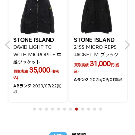
STONE ISLAND
STONE ISLAND
DAVID LIGHT TC
21SS MICRO REPS
WITH MICROPILE 中
JACKET M ブラック
綿ジャケット
31,000
買取実績
円(税
35,000
731540931
買取実績
円(税
込)
込)
Aランク
2025/09/01買取
ABランク
2023/07/22買
取