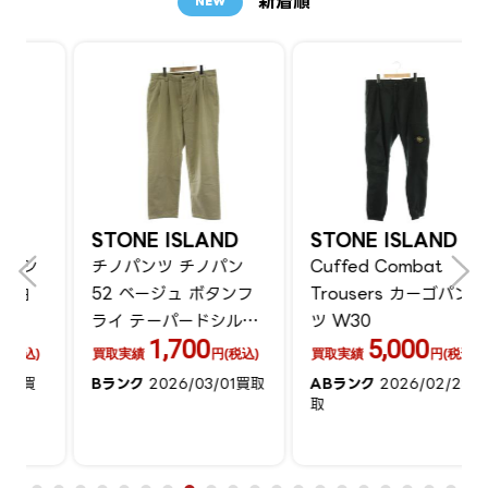
新着順
NEW
STONE ISLAND
STONE ISLAND
チノパンツ チノパン
Cuffed Combat
52 ベージュ ボタンフ
Trousers カーゴパン
ライ テーパードシルエ
ツ W30
1,700
5,000
ット フルレングス
買取実績
円(税込)
買取実績
円(税込)
3040544
Bランク
2026/03/01買取
ABランク
2026/02/28買
取