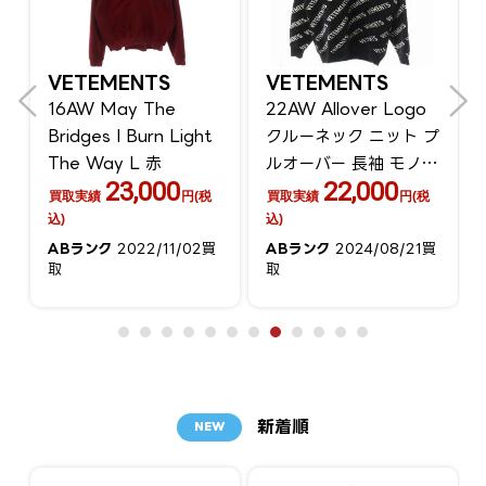
VETEMENTS
VETEMENTS
16AW May The
22AW Allover Logo
カ
Bridges I Burn Light
クルーネック ニット プ
The Way L 赤
ルオーバー 長袖 モノグ
23,000
22,000
ラム 総柄
買取実績
円(税
買取実績
円(税
込)
込)
ABランク
2022/11/02買
ABランク
2024/08/21買
取
取
新着順
NEW