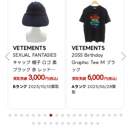
VETEMENTS
VETEMENTS
SEXUAL FANTASIES
20SS Birthday
キャップ 帽子 ロゴ 黒
Graphic Tee M ブラ
ブラック 赤 レッド
ック
3,000
6,000
WF17AC2 /SR
買取実績
円(税込)
買取実績
円(税込)
取
Bランク
2025/10/10買取
Aランク
2025/06/28買
取