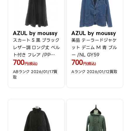
AZUL by moussy
AZUL by moussy
スカート S 黒 ブラック
美品 テーラードジャケ
レザー調 ロング丈 ベル
ット デニム M 青 ブル
ト付き フレア /PP
ー /NL GY59
700
700
GY58
円(税込)
円(税込)
ABランク 2026/01/17買
Aランク 2026/01/12買取
取