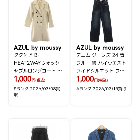
AZUL by moussy
AZUL by moussy
タグ付き B-
デニム ジーンズ 24 青
HEAT2WAYウォッシ
ブルー 綿 ハイウエスト
ャブルロングコート ダ
ワイドシルエット フル
1,000
1,000
ブルブレスコート S ア
レングス /GR GY60
円(税込)
円(税込)
イボリー 250GAB30-
Sランク 2026/03/08買
Aランク 2026/02/15買取
076I
取