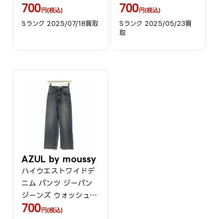
700
700
ク 251HAC31-227H
ンワッシャー 中綿ライ
円(税込)
円(税込)
/FF
ナー付
Sランク 2025/07/18買取
Sランク 2025/05/23買
取
AZUL by moussy
ハイウエストワイドデ
ニム パンツ ジーパン
ジーンズ ウォッシュ加
700
工 XS インディゴ
円(税込)