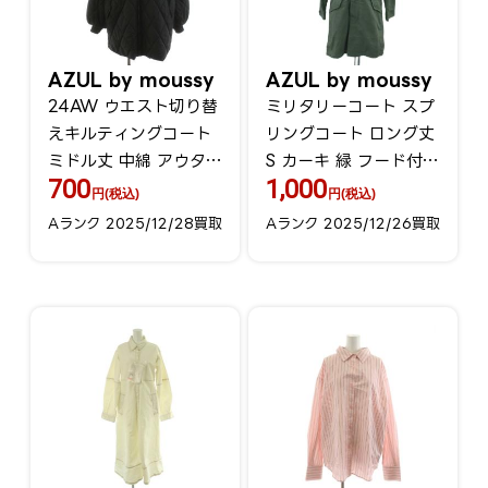
AZUL by moussy
AZUL by moussy
24AW ウエスト切り替
ミリタリーコート スプ
えキルティングコート
リングコート ロング丈
ミドル丈 中綿 アウター
S カーキ 緑 フード付き
700
1,000
F 黒 ブラック
/HO10 GY61
円(税込)
円(税込)
250HAB30-566I
Aランク 2025/12/28買取
Aランク 2025/12/26買取