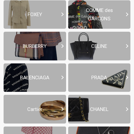
COMME des
FOXEY
GARCONS
BURBERRY
CELINE
BALENCIAGA
PRADA
Cartier
CHANEL