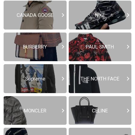
CANADA GOOSE
NIKE
BURBERRY
PAUL SMITH
Supreme
THE NORTH FACE
MONCLER
CELINE