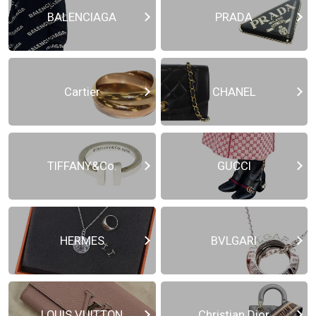
BALENCIAGA
PRADA
Cartier
CHANEL
TIFFANY&Co.
GUCCI
HERMES
BVLGARI
LOUIS VUITTON
Christian Dior