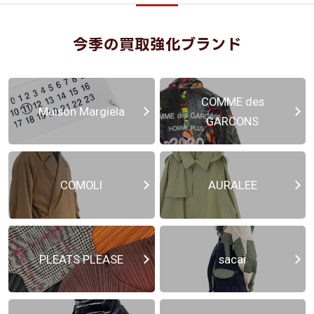
今季の買取強化ブランド
COMME des
Maison Margiela
GARCONS
COMOLI
AURALEE
PLEATS PLEASE
sacai