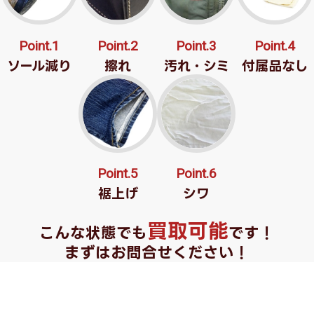
Point.1
Point.2
Point.3
Point.4
ソール減り
擦れ
汚れ・シミ
付属品なし
Point.5
Point.6
裾上げ
シワ
買取可能
こんな状態でも
です！
まずはお問合せください！