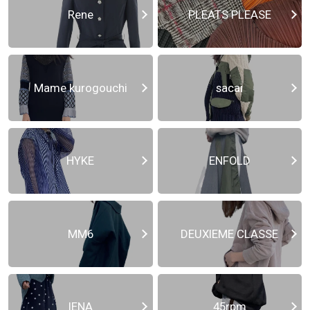
Rene
PLEATS PLEASE
Mame kurogouchi
sacai
HYKE
ENFOLD
MM6
DEUXIEME CLASSE
IENA
45rpm