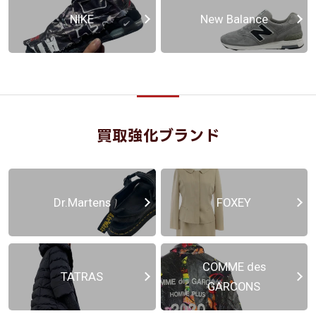
NIKE
New Balance
買取強化ブランド
Dr.Martens
FOXEY
COMME des
TATRAS
GARCONS