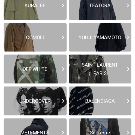
AURALEE
TEATORA
COMOLI
YOHJI YAMAMOTO
SAINT LAURENT
OFF WHITE
PARIS
UNDERCOVER
BALENCIAGA
VETEMENTS
Supreme