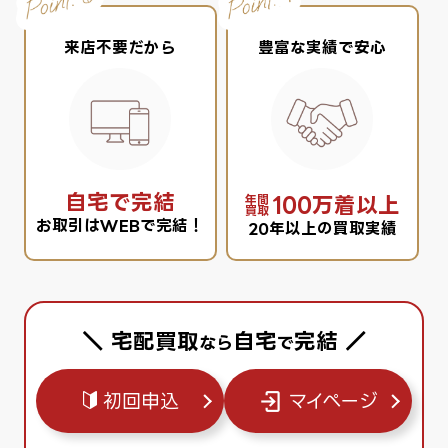
来店不要だから
豊富な実績で安心
自宅で完結
100万着以上
年間
買取
お取引はWEBで完結！
20年以上の買取実績
＼ 宅配買取
自宅
完結 ／
なら
で
初回申込
マイページ