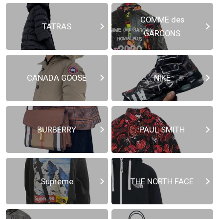
COMME des
TATRAS
GARCONS
CANADA GOOSE
NIKE
BURBERRY
PAUL SMITH
Supreme
THE NORTH FACE