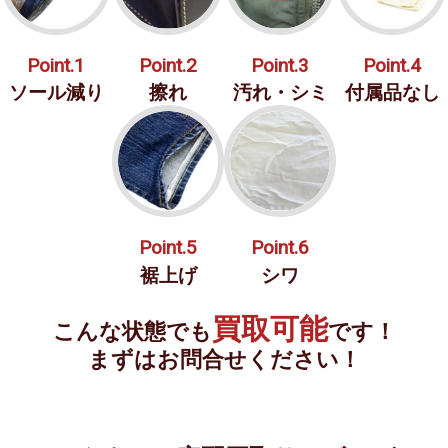
Point.1
Point.2
Point.3
Point.4
ソール減り
擦れ
汚れ・シミ
付属品なし
Point.5
Point.6
裾上げ
シワ
買取可能
こんな状態でも
です！
まずはお問合せください！