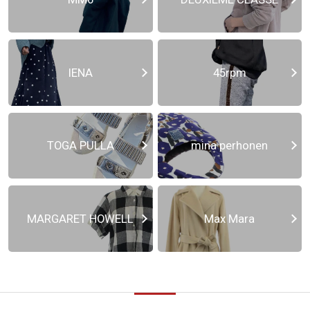
IENA
45rpm
TOGA PULLA
mina perhonen
MARGARET HOWELL
Max Mara