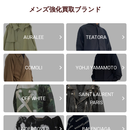
メンズ強化買取ブランド
AURALEE
TEATORA
COMOLI
YOHJI YAMAMOTO
SAINT LAURENT
OFF WHITE
PARIS
UNDERCOVER
BALENCIAGA