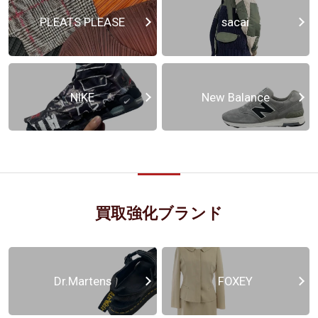
PLEATS PLEASE
sacai
NIKE
New Balance
買取強化ブランド
Dr.Martens
FOXEY