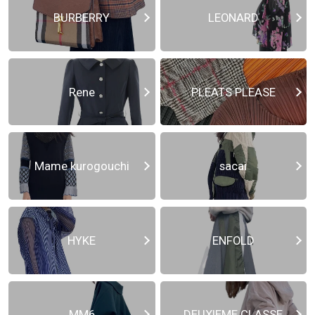
BURBERRY
LEONARD
Rene
PLEATS PLEASE
Mame kurogouchi
sacai
HYKE
ENFOLD
MM6
DEUXIEME CLASSE