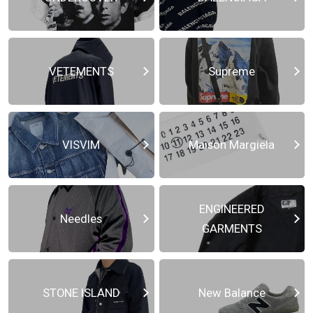
VETEMENTS
Supreme
VISVIM
Maison Margiela
ENGINEERED
Needles
GARMENTS
STONE ISLAND
New Balance