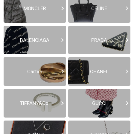
MONCLER
CELINE
BALENCIAGA
PRADA
Cartier
CHANEL
TIFFANY&Co.
GUCCI