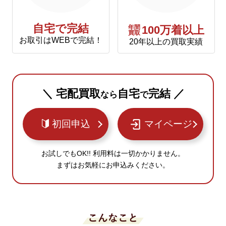
自宅で完結
年間
100万着以上
買取
お取引はWEBで完結！
20年以上の買取実績
＼ 宅配買取
自宅
完結 ／
なら
で
初回申込
マイページ
お試しでもOK!! 利用料は一切かかりません。
まずはお気軽にお申込みください。