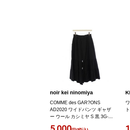
noir kei ninomiya
K
COMME des GAR?ONS
ワ
AD2020 ワイドパンツ ギャザ
ト
ー ウール カシミヤ S 黒 3G-
P005
5,000
1