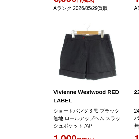
円(税込)
Aランク 2026/05/29買取
A
Vivienne Westwood RED
2
LABEL
ショートパンツ 3 黒 ブラック
2
無地 ロールアップヘム スラッ
パ
シュポケット /AP
無
P
1,000
1