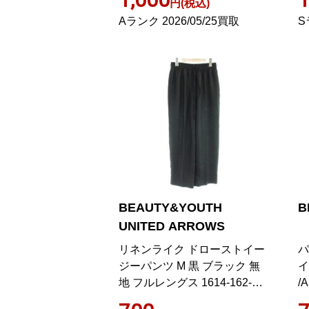
円(税込)
Aランク 2026/05/25買取
S
BEAUTY&YOUTH
B
UNITED ARROWS
リネンライク ドローストイー
パ
ジーパンツ M 黒 ブラック 無
イ
地 フルレングス 1614-162-
/
5963