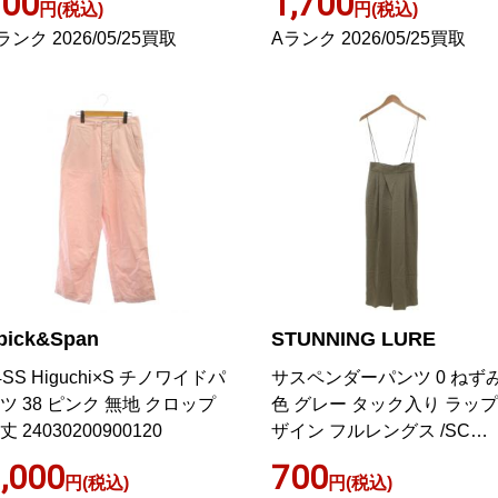
700
1,700
円(税込)
円(税込)
ランク 2026/05/25買取
Aランク 2026/05/25買取
pick&Span
STUNNING LURE
4SS Higuchi×S チノワイドパ
サスペンダーパンツ 0 ねず
ツ 38 ピンク 無地 クロップ
色 グレー タック入り ラッ
丈 24030200900120
ザイン フルレングス /SC
GY06
,000
700
円(税込)
円(税込)