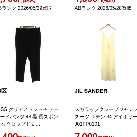
円(税込)
円(税込)
Bランク 2026/05/29買取
ABランク 2026/05/28買取
3区
JIL SANDER
4SS クリアストレッチ テー
スカラップクレープジャン
ードパンツ 48 黒 長ズボン
スーツ サテン 34 アイボリ
地 クロップド丈
J01FP0101
RWWCS0212
,400
7,000