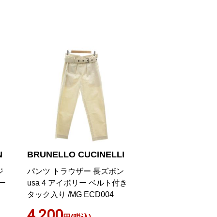
N
BRUNELLO CUCINELLI
ジ
パンツ トラウザー 長ズボン
ー
usa 4 アイボリー ベルト付き
タック入り /MG ECD004
4,200