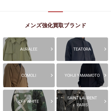
メンズ強化買取ブランド
AURALEE
TEATORA
COMOLI
YOHJI YAMAMOTO
SAINT LAURENT
OFF WHITE
PARIS