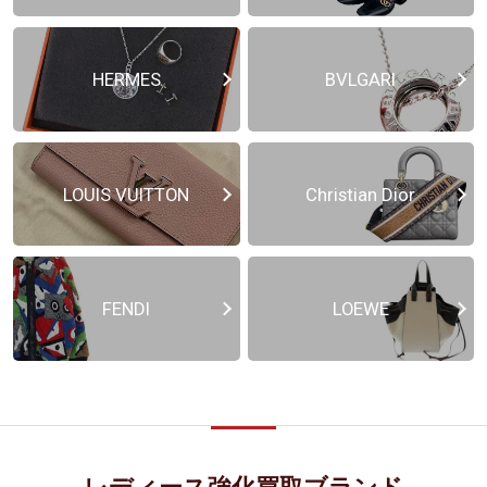
HERMES
BVLGARI
LOUIS VUITTON
Christian Dior
FENDI
LOEWE