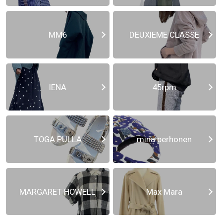
MM6
DEUXIEME CLASSE
IENA
45rpm
TOGA PULLA
mina perhonen
MARGARET HOWELL
Max Mara