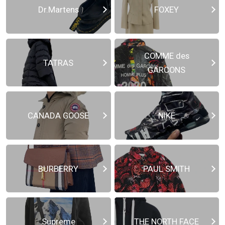
Dr.Martens
FOXEY
COMME des
TATRAS
GARCONS
CANADA GOOSE
NIKE
BURBERRY
PAUL SMITH
Supreme
THE NORTH FACE