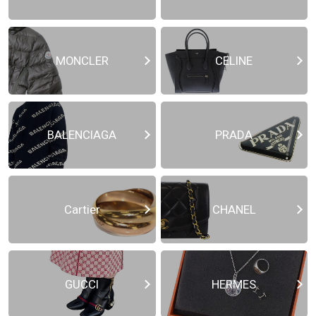
MONCLER
CELINE
BALENCIAGA
PRADA
Cartier
CHANEL
GUCCI
HERMES