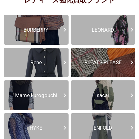
レディース強化買取ブランド
BURBERRY
LEONARD
Rene
PLEATS PLEASE
Mame kurogouchi
sacai
HYKE
ENFOLD