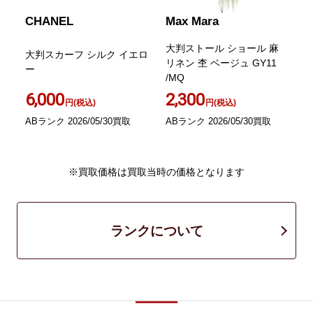
CHANEL
Max Mara
ス
大判ストール ショール 麻
大判スカーフ シルク イエロ
リネン 杢 ベージュ GY11
ー
/MQ
リ
6,000
2,300
円(税込)
円(税込)
ABランク 2026/05/30買取
ABランク 2026/05/30買取
S
※買取価格は買取当時の価格となります
ランクについて