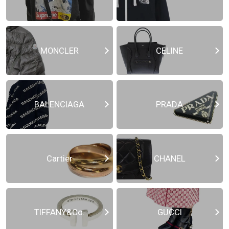
MONCLER
CELINE
BALENCIAGA
PRADA
Cartier
CHANEL
TIFFANY&Co.
GUCCI