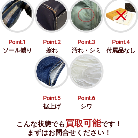
Point.1
Point.2
Point.3
Point.4
ソール減り
擦れ
汚れ・シミ
付属品なし
Point.5
Point.6
裾上げ
シワ
買取可能
こんな状態でも
です！
まずはお問合せください！