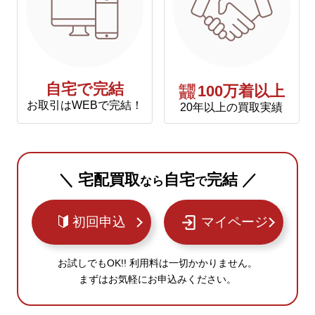
自宅で完結
年間
100万着以上
買取
お取引はWEBで完結！
20年以上の買取実績
＼ 宅配買取
自宅
完結 ／
なら
で
初回申込
マイページ
お試しでもOK!! 利用料は一切かかりません。
まずはお気軽にお申込みください。