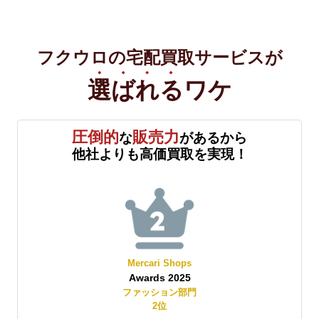
フクウロの宅配買取サービスが
選ばれる
ワケ
圧倒的
販売力
な
があるから
他社よりも高価買取を実現！
Yahoo!オークション
Best Store Awards 2025
レディースファッション部門
2
位