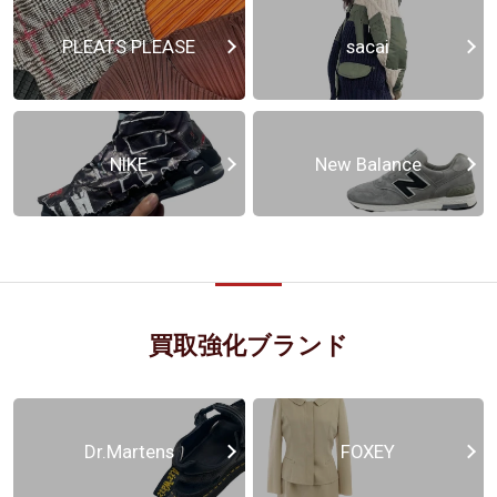
PLEATS PLEASE
sacai
NIKE
New Balance
買取強化ブランド
Dr.Martens
FOXEY