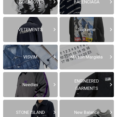
UNDERCOVER
BALENCIAGA
VETEMENTS
Supreme
VISVIM
Maison Margiela
ENGINEERED
Needles
GARMENTS
STONE ISLAND
New Balance