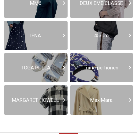
MM6
DEUXIEME CLASSE
IENA
45rpm
TOGA PULLA
mina perhonen
MARGARET HOWELL
Max Mara