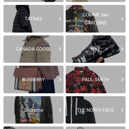
COMME des
TATRAS
GARCONS
CANADA GOOSE
NIKE
BURBERRY
PAUL SMITH
Supreme
THE NORTH FACE