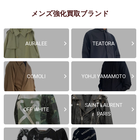
メンズ強化買取ブランド
AURALEE
TEATORA
COMOLI
YOHJI YAMAMOTO
SAINT LAURENT
OFF WHITE
PARIS