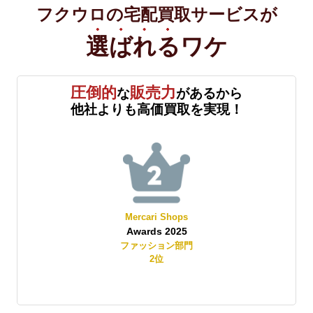
フクウロの宅配買取サービスが
選ばれる
ワケ
圧倒的
販売力
な
があるから
他社よりも高価買取を実現！
Yahoo!オークション
Best Store Awards 2025
レディースファッション部門
2
位