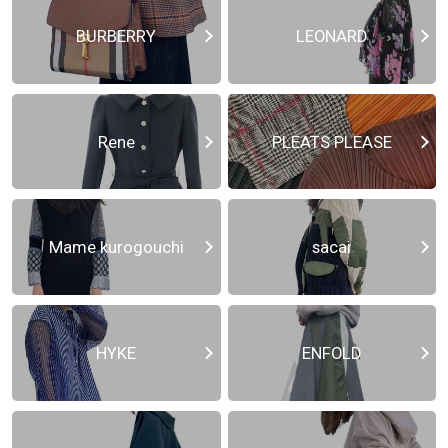
BURBERRY
LEONARD
Rene
PLEATS PLEASE
Mame kurogouchi
sacai
HYKE
ENFOLD