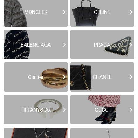
MONCLER
CELINE
BALENCIAGA
PRADA
Cartier
CHANEL
TIFFANY&Co.
GUCCI