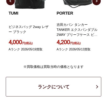
TUMI
PORTER
バ
吉田カバン タンカー
ビジネスバッグ 2way レザ
ダ
TANKER エクスパンダブル
ー ブラック
レ
2WAY ブリーフケース ビジ
ネスバッグ トート
4,000
4,200
円(税込)
円(税込)
Aランク 2026/05/19買取
Aランク 2026/05/13買取
B
※買取価格は買取当時の価格となります
ランクについて