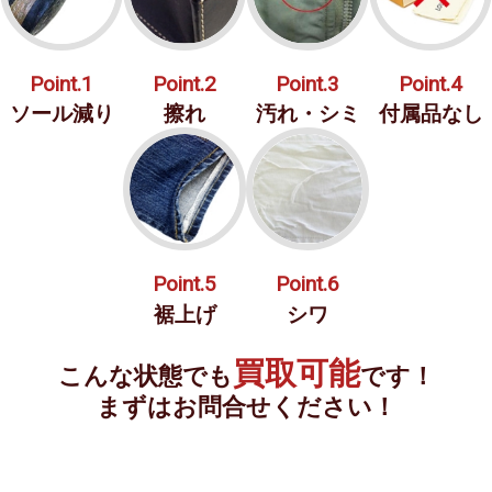
Point.1
Point.2
Point.3
Point.4
ソール減り
擦れ
汚れ・シミ
付属品なし
Point.5
Point.6
裾上げ
シワ
買取可能
こんな状態でも
です！
まずはお問合せください！