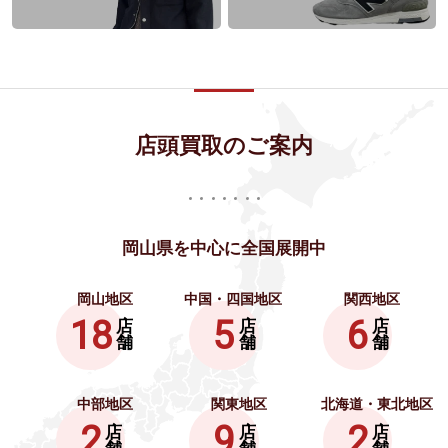
店頭買取のご案内
岡山県を中心に全国展開中
岡山地区
中国・四国地区
関西地区
18
5
6
店
店
店
舗
舗
舗
中部地区
関東地区
北海道・東北地区
2
9
2
店
店
店
舗
舗
舗