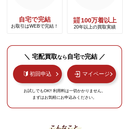
自宅で完結
年間
100万着以上
買取
お取引はWEBで完結！
20年以上の買取実績
＼ 宅配買取
自宅
完結 ／
なら
で
初回申込
マイページ
お試しでもOK!! 利用料は一切かかりません。
まずはお気軽にお申込みください。