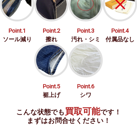
Point.1
Point.2
Point.3
Point.4
ソール減り
擦れ
汚れ・シミ
付属品なし
Point.5
Point.6
裾上げ
シワ
買取可能
こんな状態でも
です！
まずはお問合せください！