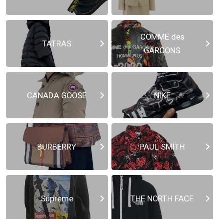
COMME des
TATRAS
GARCONS
CANADA GOOSE
NIKE
BURBERRY
PAUL SMITH
Supreme
THE NORTH FACE