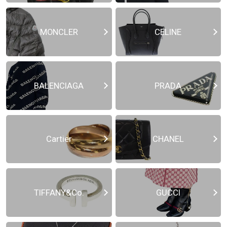
MONCLER
CELINE
BALENCIAGA
PRADA
Cartier
CHANEL
TIFFANY&Co.
GUCCI