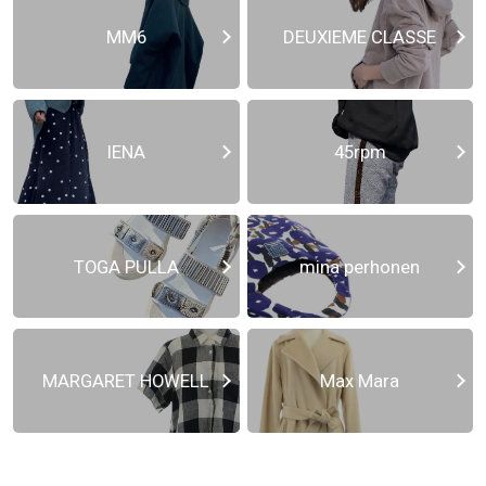
MM6
DEUXIEME CLASSE
IENA
45rpm
TOGA PULLA
mina perhonen
MARGARET HOWELL
Max Mara