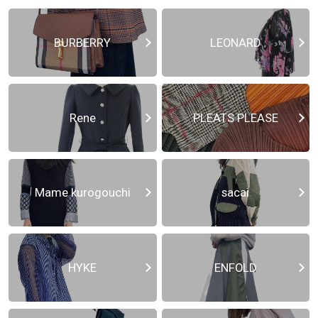
BURBERRY
LEONARD
Rene
PLEATS PLEASE
Mame kurogouchi
sacai
HYKE
ENFOLD