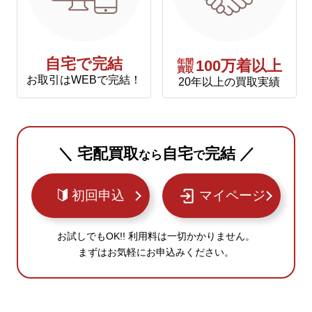
自宅で完結
年間
100万着以上
買取
お取引はWEBで完結！
20年以上の買取実績
＼ 宅配買取
自宅
完結 ／
なら
で
初回申込
マイページ
お試しでもOK!! 利用料は一切かかりません。
まずはお気軽にお申込みください。