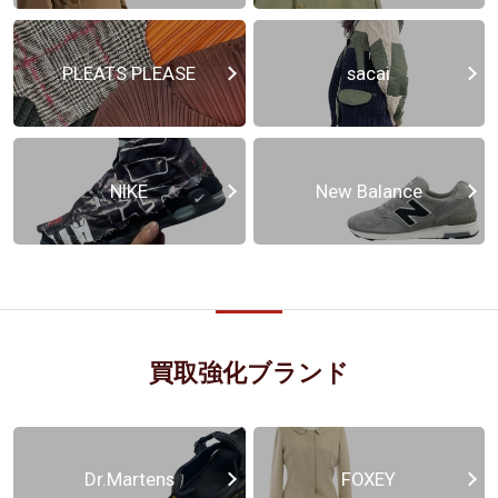
PLEATS PLEASE
sacai
NIKE
New Balance
買取強化ブランド
Dr.Martens
FOXEY