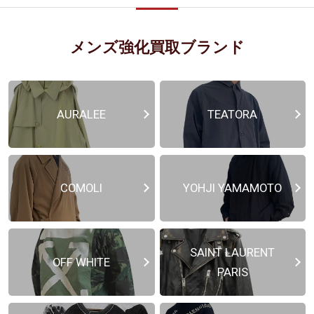
メンズ強化買取ブランド
AURALEE
TEATORA
COMOLI
YOHJI YAMAMOTO
SAINT LAURENT
OFF WHITE
PARIS