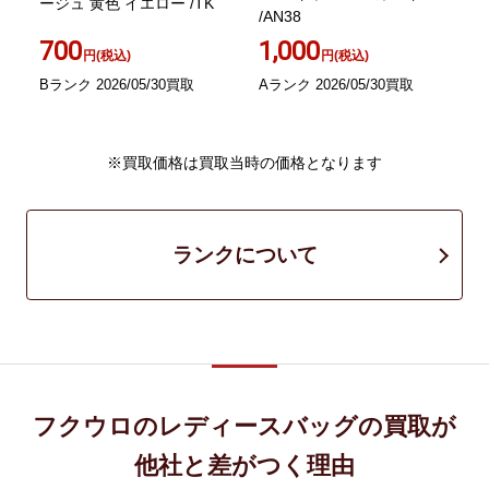
ージュ 黄色 イエロー /TK
ュ
/AN38
ゴ
700
1,000
円(税込)
円(税込)
Bランク 2026/05/30買取
Aランク 2026/05/30買取
A
※買取価格は買取当時の価格となります
ランクについて
フクウロのレディースバッグの買取が
他社と差がつく理由