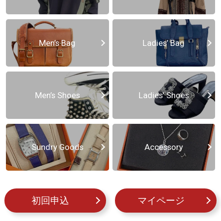
Men’s Bag
Ladies’ Bag
Men’s Shoes
Ladies’ Shoes
Sundry Goods
Accessory
初回申込
マイページ