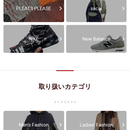
PLEATS PLEASE
sacai
NIKE
New Balance
取り扱いカテゴリ
Men’s Fashion
Ladies’ Fashion