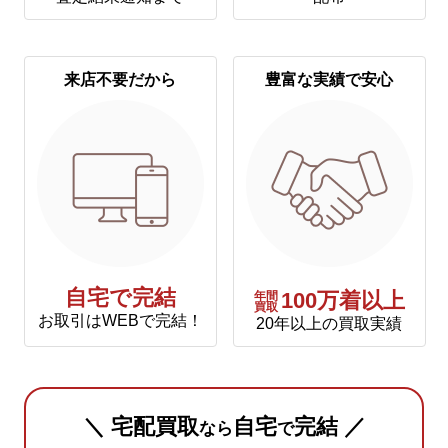
来店不要だから
豊富な実績で安心
自宅で完結
年間
100万着以上
買取
お取引はWEBで完結！
20年以上の買取実績
＼ 宅配買取
自宅
完結 ／
なら
で