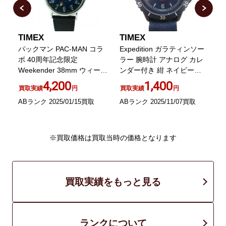
TIMEX
TIMEX
パックマン PAC-MAN コラ
Expedition ガラティンソー
ツ
ボ 40周年記念限定
ラー 腕時計 アナログ カレ
Weekender 38mm ウィーク
ンダー付き 紺 ネイビー
エンダー 腕時計 ウォッチ
TW4B14300
4,200
1,400
買取実績
円
買取実績
円
クォーツ
ABランク 2025/01/15買取
ABランク 2025/11/07買取
B
※買取価格は買取当時の価格となります
買取実績をもっと見る
ランクについて