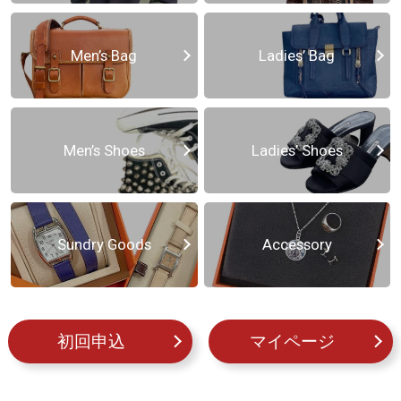
Men’s Bag
Ladies’ Bag
Men’s Shoes
Ladies’ Shoes
Sundry Goods
Accessory
初回申込
マイページ