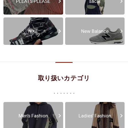
PLEATS PLEASE
sacai
NIKE
New Balance
取り扱いカテゴリ
Men’s Fashion
Ladies’ Fashion