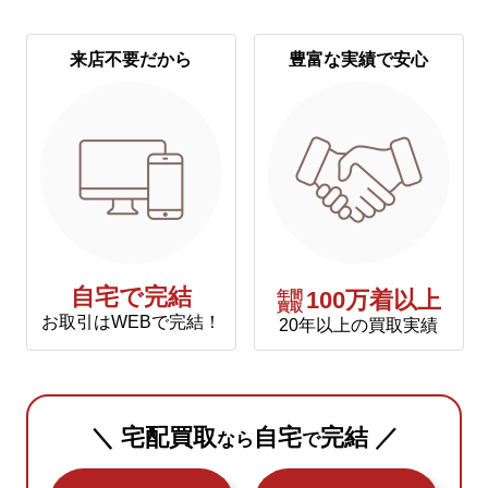
来店不要だから
豊富な実績で安心
自宅で完結
年間
100万着以上
買取
お取引はWEBで完結！
20年以上の買取実績
＼ 宅配買取
自宅
完結 ／
なら
で