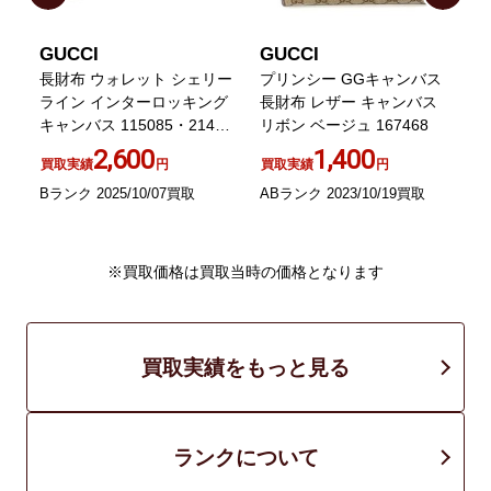
GUCCI
GUCCI
布
長財布 ウォレット シェリー
プリンシー GGキャンバス
ライン インターロッキング
長財布 レザー キャンバス
キャンバス 115085・2149
リボン ベージュ 167468
3
ベージュ /FF
2,600
1,400
買取実績
円
買取実績
円
Bランク 2025/10/07買取
ABランク 2023/10/19買取
A
※買取価格は買取当時の価格となります
買取実績をもっと見る
ランクについて