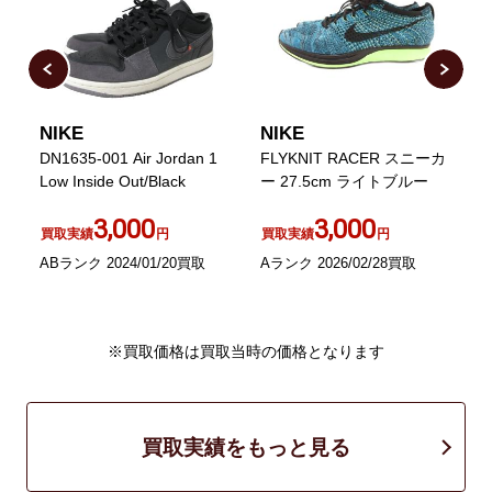
NIKE
NIKE
N
DN1635-001 Air Jordan 1
FLYKNIT RACER スニーカ
A
95
Low Inside Out/Black
ー 27.5cm ライトブルー
D
3,000
3,000
買取実績
円
買取実績
円
ABランク 2024/01/20買取
Aランク 2026/02/28買取
A
※買取価格は買取当時の価格となります
買取実績をもっと見る