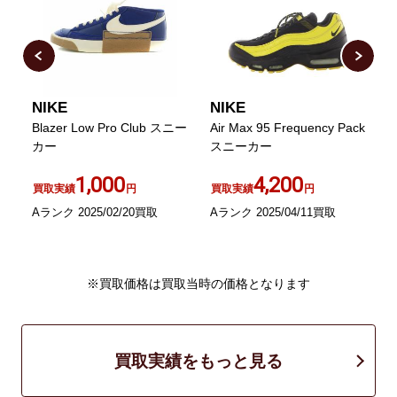
NIKE
NIKE
N
Blazer Low Pro Club スニー
Air Max 95 Frequency Pack
D
カー
スニーカー
H
2
1,000
4,200
買取実績
円
買取実績
円
Aランク 2025/02/20買取
Aランク 2025/04/11買取
C
※買取価格は買取当時の価格となります
買取実績をもっと見る