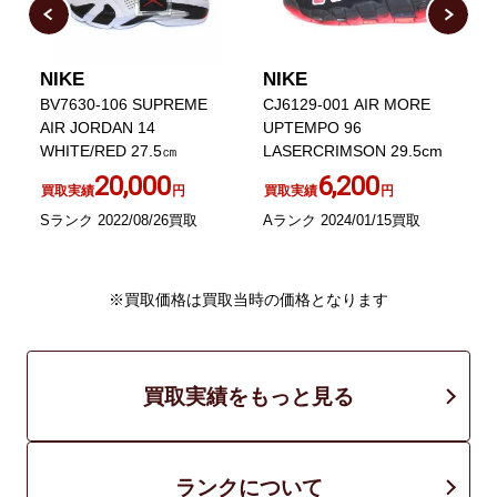
NIKE
NIKE
N
1
BV7630-106 SUPREME
CJ6129-001 AIR MORE
A
ー
AIR JORDAN 14
UPTEMPO 96
B
WHITE/RED 27.5㎝
LASERCRIMSON 29.5cm
20,000
6,200
買取実績
円
買取実績
円
Sランク 2022/08/26買取
Aランク 2024/01/15買取
A
※買取価格は買取当時の価格となります
買取実績をもっと見る
ランクについて