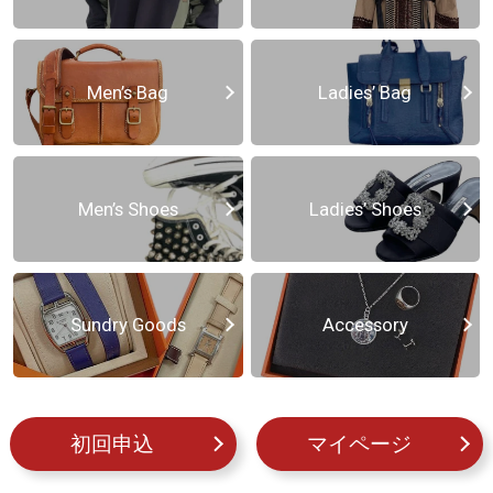
Men’s Bag
Ladies’ Bag
Men’s Shoes
Ladies’ Shoes
Sundry Goods
Accessory
初回申込
マイページ