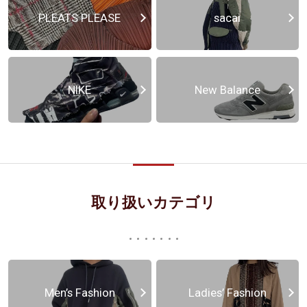
PLEATS PLEASE
sacai
NIKE
New Balance
取り扱いカテゴリ
Men’s Fashion
Ladies’ Fashion