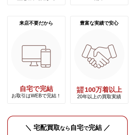
来店不要だから
豊富な実績で安心
自宅で完結
年間
100万着以上
買取
お取引はWEBで完結！
20年以上の買取実績
＼ 宅配買取
自宅
完結 ／
なら
で