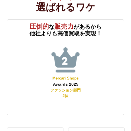
選ばれる
ワケ
圧倒的
販売力
な
があるから
他社よりも高価買取を実現！
Mercari Shops
Awards 2025
賞
ファッション部門
2
位