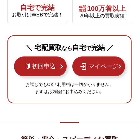
自宅で完結
年間
100万着以上
買取
お取引はWEBで完結！
20年以上の買取実績
＼ 宅配買取
自宅
完結 ／
なら
で
初回申込
マイページ
お試しでもOK!! 利用料は一切かかりません。
まずはお気軽にお申込みください。