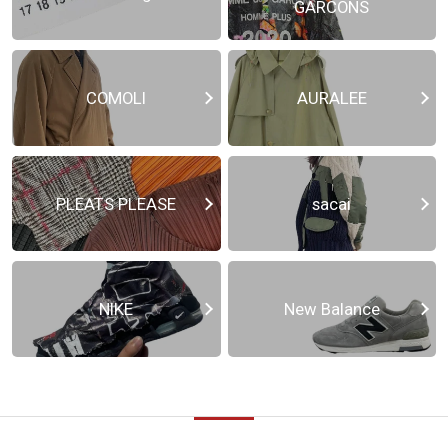
GARCONS
COMOLI
AURALEE
PLEATS PLEASE
sacai
NIKE
New Balance