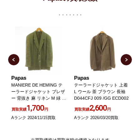
Papas
Papas
P
MANIERE DE HEMING テ
テーラードジャケット 上着
グ
ーラードジャケット ブレザ
L ウール 茶 ブラウン 長袖
ー 背抜き 麻 リネン M 緑 グ
D044CFJ 009 /GG ECD002
リーン
1,700
2,600
買取実績
円
買取実績
円
A
Aランク 2024/11/15買取
Aランク 2026/03/20買取