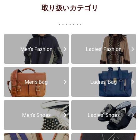
取り扱いカテゴリ
Men’s Fashion
Ladies’ Fashion
Men’s Bag
Ladies’ Bag
Men’s Shoes
Ladies’ Shoes