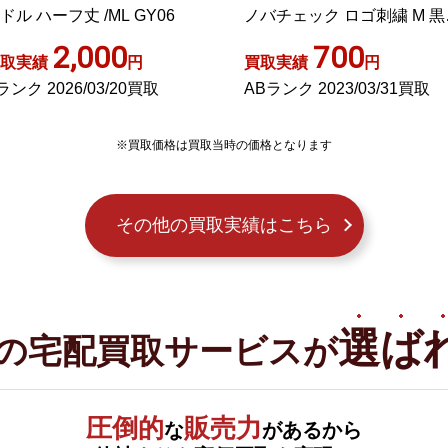
ドル ハーフ丈 /ML GY06
ノバチェック ロゴ刺繍 M 黒
ブラック ベージュ 赤 レッド
2,000
700
取実績
円
買取実績
円
ランク 2026/03/20買取
ABランク 2023/03/31買取
※買取価格は買取当時の価格となります
その他の買取実績はこちら
選ば
の宅配買取サービスが
圧倒的
販売力
な
があるから