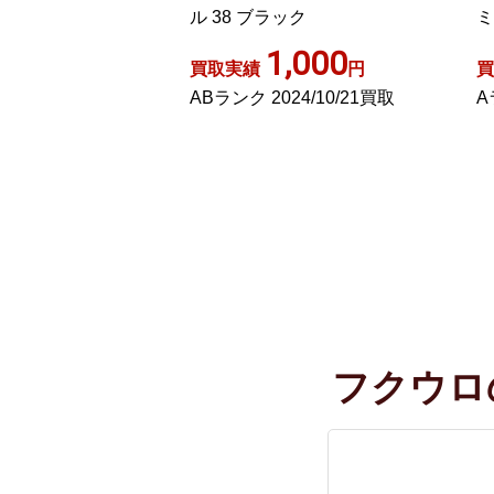
ル 38 ブラック
ミ
,400
1,000
円
買取実績
円
買
4/01/25買取
ABランク 2024/10/21買取
A
フクウロ