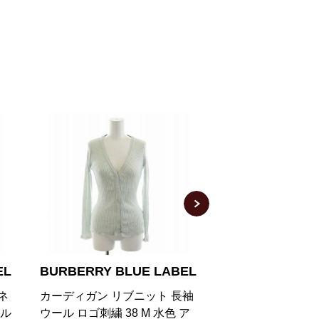
EL
BURBERRY BLUE LABEL
BURBERRY L
ネ
カーディガン リブニット 長袖
カーディガン ニッ
ール
ウール ロゴ刺繍 38 M 水色 ア
袖 Vネック ショ