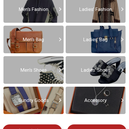
Men’s Fashion
Ladies’ Fashion
Men’s Bag
Ladies’ Bag
Men’s Shoes
Ladies’ Shoes
Sundry Goods
Accessory