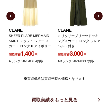
CLANE
CLANE
SHEER FLARE MERMAID
ミリタリープリーツドッキ
V
カ
SKIRT メッシュ シアー ス
ングスカート ロング フレア
カート ロング 0 アイボリー
ベルト付き
1,400
3,000
買取実績
円
買取実績
円
Aランク 2026/03/04買取
ABランク 2021/03/17買取
B
※買取価格は買取当時の価格となります
買取実績をもっと見る