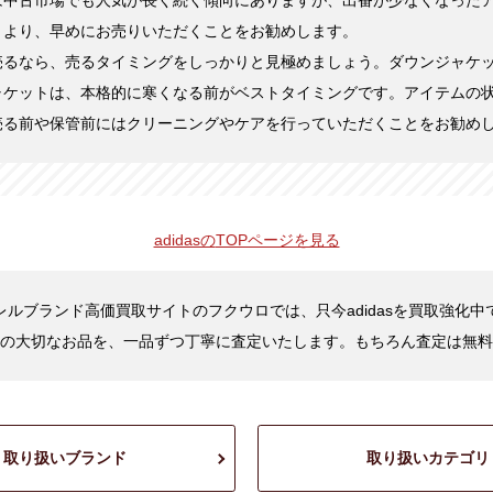
は中古市場でも人気が長く続く傾向にありますが、出番が少なくなった
くより、早めにお売りいただくことをお勧めします。
売るなら、売るタイミングをしっかりと見極めましょう。ダウンジャケ
ャケットは、本格的に寒くなる前がベストタイミングです。アイテムの
売る前や保管前にはクリーニングやケアを行っていただくことをお勧め
adidasの
TOPページを見る
レルブランド高価買取サイトのフクウロでは、只今adidasを買取強化中
の大切なお品を、一品ずつ丁寧に査定いたします。もちろん査定は無料
取り扱いブランド
取り扱いカテゴリ