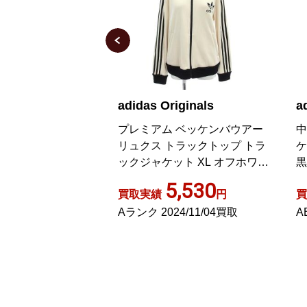
adidas Originals
a
パーカー 長袖 ナ
プレミアム ベッケンバウアー
中
ワイト /EE
リュクス トラックトップ トラ
ケ
ックジャケット XL オフホワイ
黒
ト
00
5,530
円
買取実績
円
買
5/07/18買取
Aランク 2024/11/04買取
A