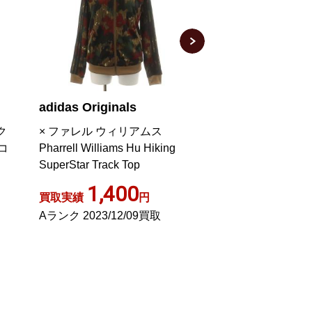
adidas Originals
adidas
ク
× ファレル ウィリアムス
セットアップ ジャ
コ
Pharrell Williams Hu Hiking
ゾン ショートパン
SuperStar Track Top
メッシュ ロゴ OT X
ラック 白 ホワイト
1,400
2,60
買取実績
円
買取実績
Aランク 2023/12/09買取
ABランク 2024/0