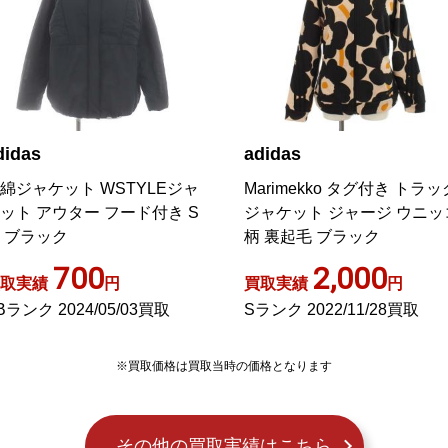
didas
adidas
綿ジャケット WSTYLEジャ
Marimekko タグ付き トラッ
ット アウター フード付き S
ジャケット ジャージ ウニッ
 ブラック
柄 裏起毛 ブラック
700
2,000
取実績
円
買取実績
円
Bランク 2024/05/03買取
Sランク 2022/11/28買取
※買取価格は買取当時の価格となります
その他の買取実績はこちら