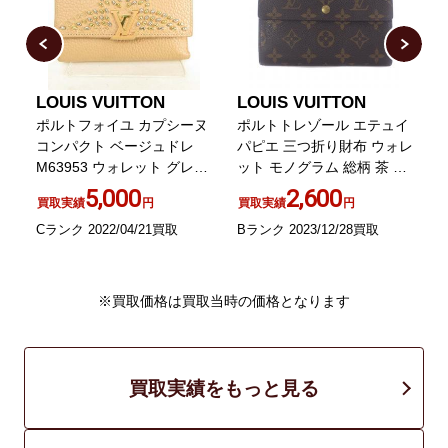
LOUIS VUITTON
LOUIS VUITTON
L
ポルトフォイユ カプシーヌ
ポルトトレゾール エテュイ
ッ
コンパクト ベージュドレ
パピエ 三つ折り財布 ウォレ
M63953 ウォレット グレイ
ット モノグラム 総柄 茶 ブ
ンカーフレザー
ラウン M61202
5,000
2,600
買取実績
円
買取実績
円
Cランク 2022/04/21買取
Bランク 2023/12/28買取
B
※買取価格は買取当時の価格となります
買取実績をもっと見る