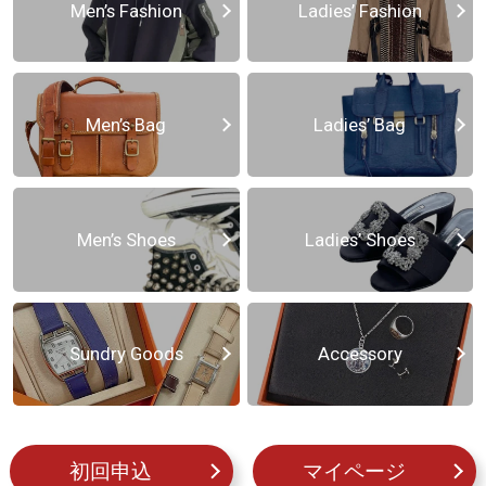
Men’s Fashion
Ladies’ Fashion
Men’s Bag
Ladies’ Bag
Men’s Shoes
Ladies’ Shoes
Sundry Goods
Accessory
初回申込
マイページ