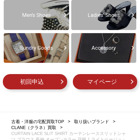
Men’s Shoes
Ladies’ Shoes
Sundry Goods
Accessory
初回申込
マイページ
古着・洋服の宅配買取TOP
取り扱いブランド
CLANE（クラネ）買取
CURTAIN LACE SLIT SHIRT カーテンレーススリットシャ
ツ ブラウス 長袖 オープンカラー 花柄 1 ライトベージュ -