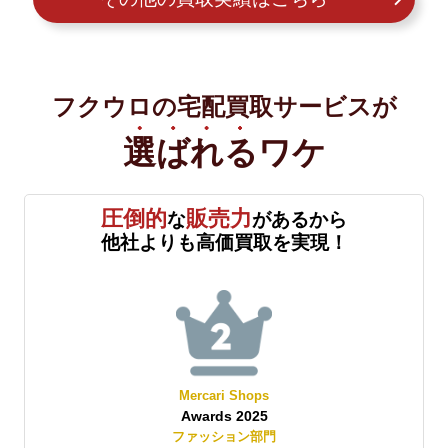
フクウロの宅配買取サービスが
選ばれる
ワケ
圧倒的
販売力
な
があるから
他社よりも高価買取を実現！
Mercari Shops
Awards 2025
賞
ファッション部門