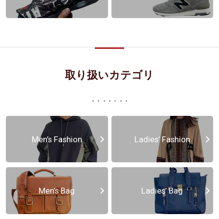
取り扱いカテゴリ
Men’s Fashion
Ladies’ Fashion
Men’s Bag
Ladies’ Bag