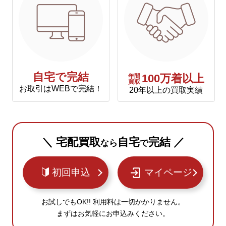
自宅で完結
年間
100万着以上
買取
お取引はWEBで完結！
20年以上の買取実績
＼ 宅配買取
自宅
完結 ／
なら
で
初回申込
マイページ
お試しでもOK!! 利用料は一切かかりません。
まずはお気軽にお申込みください。