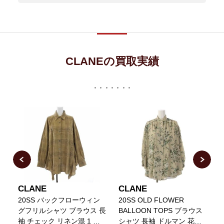
CLANEの買取実績
CLANE
CLANE
20SS バックフローウィン
20SS OLD FLOWER
C
スト
グフリルシャツ ブラウス 長
BALLOON TOPS ブラウス
袖 チェック リネン混 1 ベ
シャツ 長袖 ドルマン 花柄