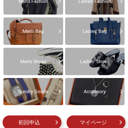
Men’s Fashion
Ladies’ Fashion
Men’s Bag
Ladies’ Bag
Men’s Shoes
Ladies’ Shoes
Sundry Goods
Accessory
初回申込
マイページ