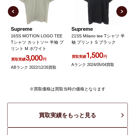
Supreme
Supreme
S
ツ
16SS MOTION LOGO TEE
21SS Milano tee Tシャツ 半
1
イ
Tシャツ カットソー 半袖 プ
袖 プリント S ブラック
リント M ホワイト
1,500
3,000
買取実績
円
買取実績
円
Aランク 2024/05/04買取
ABランク 2022/12/26買取
A
※買取価格は買取当時の価格となります
買取実績をもっと見る