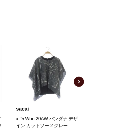
sacai
sacai
デザ
カットソー Tシャツ 半袖 レー
19SS We Are The
ス切替 麻 リネン 2 紺 ネイビ
ャツ 半袖 プリント