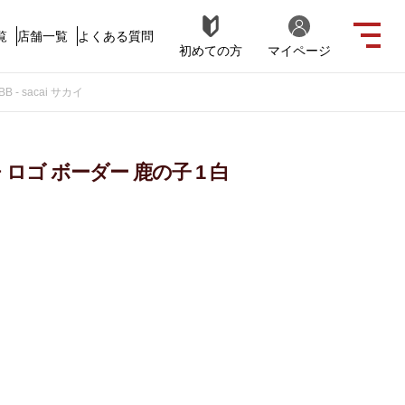
覧
店舗一覧
よくある質問
初めての方
マイページ
- sacai サカイ
ロゴ ボーダー 鹿の子 1 白