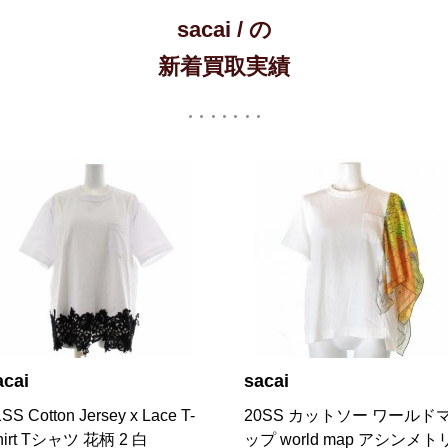
sacai / の
新着買取実績
acai
sacai
0SS カットソー ワールドマ
x Dr.Woo 20AW バンダナ 
プ world map アシンメトリ
イン カットソー 2 グレー