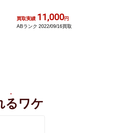
ー 16-02714 /KU
ホワイト
1,400
3,00
買取実績
円
買取実績
Aランク 2025/06/19買取
ABランク 2022/0
れる
ワケ