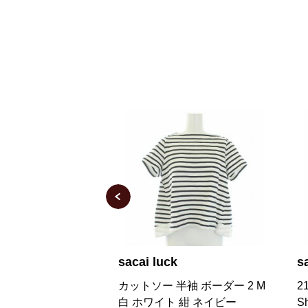
sacai
s
半袖 ボーダー 2 M
21SS Cotton Jersey x Lace T-
2
 紺 ネイビー
Shirt Tシャツ 花柄 2 白
ッ