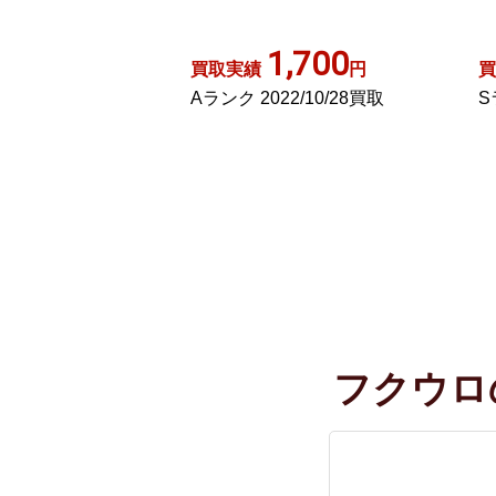
ー
,700
10,000
円
買取実績
円
買
2/10/28買取
Sランク 2022/09/20買取
A
フクウロ