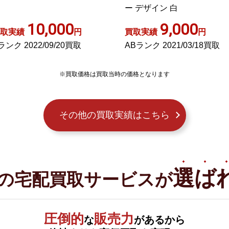
 デザイン 白
9,000
11,000
取実績
円
買取実績
円
Bランク 2021/03/18買取
ABランク 2022/09/16買取
※買取価格は買取当時の価格となります
その他の買取実績はこちら
選ば
の宅配買取サービスが
圧倒的
販売力
な
があるから