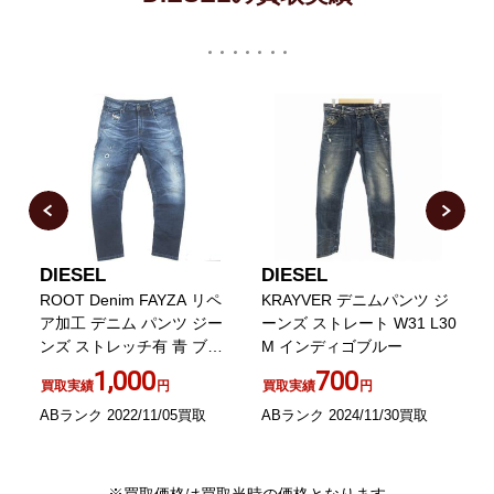
DIESEL
DIESEL
D
ム
ROOT Denim FAYZA リペ
KRAYVER デニムパンツ ジ
レ
ア加工 デニム パンツ ジー
ーンズ ストレート W31 L30
ンズ ストレッチ有 青 ブル
M インディゴブルー
ー インディゴ 27 約M 1029
/
1,000
700
買取実績
円
買取実績
円
ABランク 2022/11/05買取
ABランク 2024/11/30買取
B