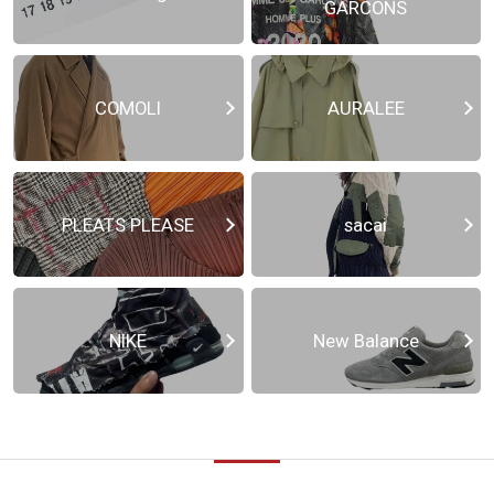
GARCONS
COMOLI
AURALEE
PLEATS PLEASE
sacai
NIKE
New Balance