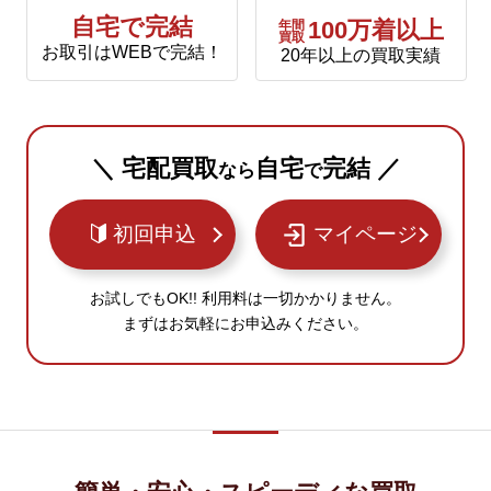
自宅で完結
年間
100万着以上
買取
お取引はWEBで完結！
20年以上の買取実績
＼ 宅配買取
自宅
完結 ／
なら
で
初回申込
マイページ
お試しでもOK!! 利用料は一切かかりません。
まずはお気軽にお申込みください。