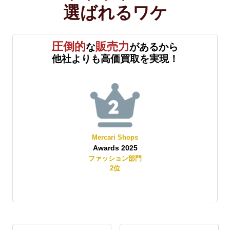
選ばれる
ワケ
圧倒的
販売力
な
があるから
他社よりも高価買取を実現！
Mercari Shops
Yah
Awards 2025
Best S
ファッション部門
レディー
2
位